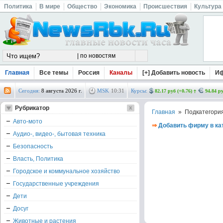
Политика
В мире
Общество
Экономика
Происшествия
Культура
Главная
Все темы
Россия
Каналы
[+] Добавить новость
И
Сегодня:
8 августа 2026 г.
MSK
10
:
31
Курсы:
82.17 руб (+0.76)
94.84 ру
Рубрикатор
Главная
» Подкатегори
Авто-мото
⇒
Добавить фирму в ка
Аудио-, видео-, бытовая техника
Безопасность
Власть, Политика
Городское и коммунальное хозяйство
Государственные учреждения
Дети
Досуг
Животные и растения