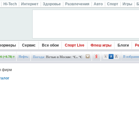
Hi-Tech
Интернет
Здоровье
Развлечения
Авто
Спорт
Игры
Б
формеры
Сервис
Все обои
Спорт Live
Флеш игры
Блоги
Р
Нефть:
В избранн
б (+0.78)
Погода:
Ночью в Москве:
°C.. °C
я фирм
талог