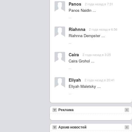
Panos
2 года назад в 7:31
Panos Naidin ...
...
Riahnna
2 года назад в 6:56
Riahnna Dempster ...
...
Caira
2 года назад в 3:25
Caira Grohol ...
...
Eliyah
2 года назад в 20:41
Eliyah Maletsky ...
...
Реклама
Архив новостей