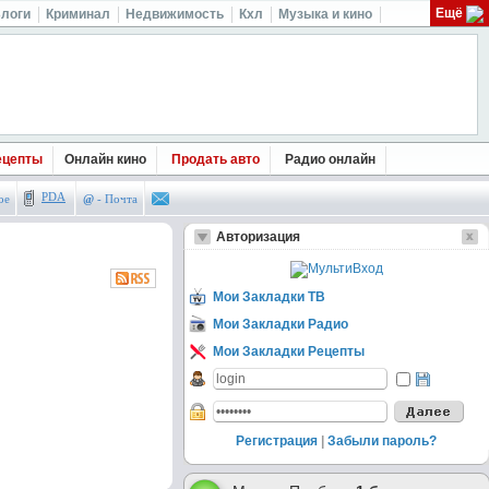
Ещё
логи
Криминал
Недвижимость
Кхл
Музыка и кино
ецепты
Онлайн кино
Продать авто
Радио онлайн
PDA
ое
@
- Почта
Авторизация
Мои Закладки ТВ
Мои Закладки Радио
Мои Закладки Рецепты
Регистрация
|
Забыли пароль?