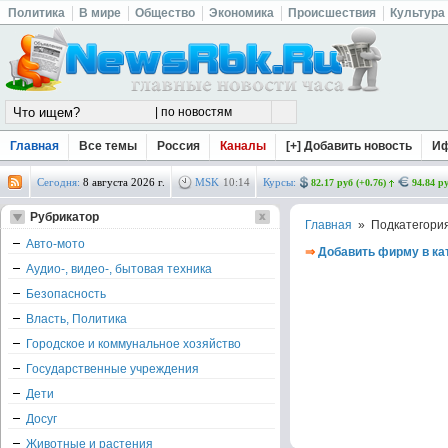
Политика
В мире
Общество
Экономика
Происшествия
Культура
Главная
Все темы
Россия
Каналы
[+] Добавить новость
И
Сегодня:
8 августа 2026 г.
MSK
10
:
14
Курсы:
82.17 руб (+0.76)
94.84 ру
Рубрикатор
Главная
» Подкатегори
Авто-мото
⇒
Добавить фирму в ка
Аудио-, видео-, бытовая техника
Безопасность
Власть, Политика
Городское и коммунальное хозяйство
Государственные учреждения
Дети
Досуг
Животные и растения