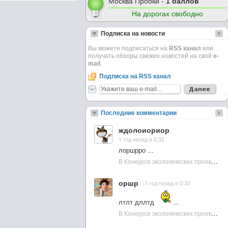
Москва Пробки -
1 баллов
На дорогах свободно
Подписка на новости
Вы можете подписаться на
RSS канал
или
получать обзоры свежих новостей на свой
e-
mail
.
Подписка на RSS канал
Последние комментарии
ждолоиориор
1 год назад в 0:32
лоршрро ...
В Конкурсе экологических проектов в Подмосковье активно участвовала молодежь :: NewsRbk.ru...
оршр
1 год назад в 0:32
лтлт дллтд
...
В Конкурсе экологических проектов в Подмосковье активно участвовала молодежь :: NewsRbk.ru...