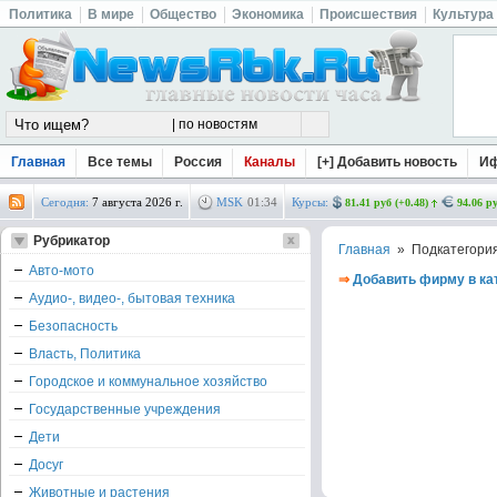
Политика
В мире
Общество
Экономика
Происшествия
Культура
Главная
Все темы
Россия
Каналы
[+] Добавить новость
И
Сегодня:
7 августа 2026 г.
MSK
01
:
34
Курсы:
81.41 руб (+0.48)
94.06 ру
Рубрикатор
Главная
» Подкатегори
Авто-мото
⇒
Добавить фирму в ка
Аудио-, видео-, бытовая техника
Безопасность
Власть, Политика
Городское и коммунальное хозяйство
Государственные учреждения
Дети
Досуг
Животные и растения