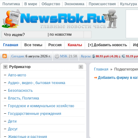
Политика
В мире
Общество
Экономика
Происшествия
Культура
Главная
Все темы
Россия
Каналы
[+] Добавить новость
И
Сегодня:
6 августа 2026 г.
MSK
21
:
58
Курсы:
80.93 руб (-0.20)
93.19 руб
Рубрикатор
Главная
» Подкатегори
Авто-мото
⇒
Добавить фирму в ка
Аудио-, видео-, бытовая техника
Безопасность
Власть, Политика
Городское и коммунальное хозяйство
Государственные учреждения
Дети
Досуг
Животные и растения