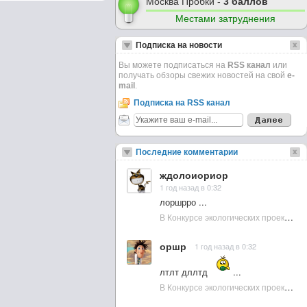
Москва Пробки -
3 баллов
Местами затруднения
Подписка на новости
Вы можете подписаться на
RSS канал
или
получать обзоры свежих новостей на свой
e-
mail
.
Подписка на RSS канал
Последние комментарии
ждолоиориор
1 год назад в 0:32
лоршрро ...
В Конкурсе экологических проектов в Подмосковье активно участвовала молодежь :: NewsRbk.ru...
оршр
1 год назад в 0:32
лтлт дллтд
...
В Конкурсе экологических проектов в Подмосковье активно участвовала молодежь :: NewsRbk.ru...