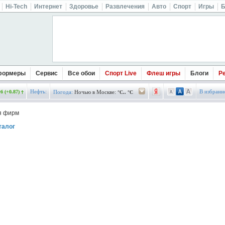
Hi-Tech
Интернет
Здоровье
Развлечения
Авто
Спорт
Игры
Б
формеры
Сервис
Все обои
Спорт Live
Флеш игры
Блоги
Р
Нефть:
В избранн
б (+0.87)
Погода:
Ночью в Москве:
°C.. °C
я фирм
талог