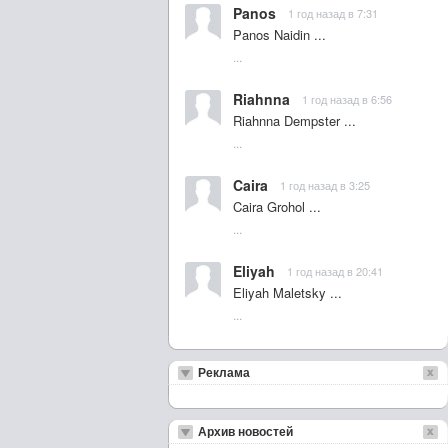
Panos
1 год назад в 7:31
Panos Naidin ...
...
Riahnna
1 год назад в 6:56
Riahnna Dempster ...
...
Caira
1 год назад в 3:25
Caira Grohol ...
...
Eliyah
1 год назад в 20:41
Eliyah Maletsky ...
...
Реклама
Архив новостей