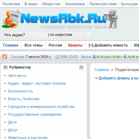
Политика
В мире
Общество
Экономика
Происшествия
Культура
Главная
Все темы
Россия
Каналы
[+] Добавить новость
И
Сегодня:
7 августа 2026 г.
MSK
15
:
35
Курсы:
81.41 руб (+0.48)
94.06 ру
Рубрикатор
Главная
» Подкатегори
Авто-мото
⇒
Добавить фирму в ка
Аудио-, видео-, бытовая техника
Безопасность
Власть, Политика
Городское и коммунальное хозяйство
Государственные учреждения
Дети
Досуг
Животные и растения