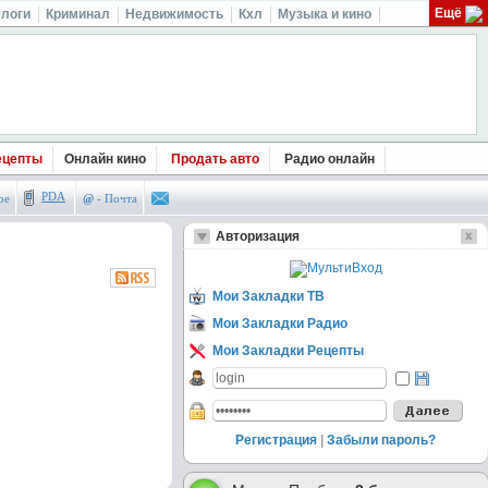
Ещё
логи
Криминал
Недвижимость
Кхл
Музыка и кино
ецепты
Онлайн кино
Продать авто
Радио онлайн
PDA
ое
@
- Почта
Авторизация
Мои Закладки ТВ
Мои Закладки Радио
Мои Закладки Рецепты
Регистрация
|
Забыли пароль?