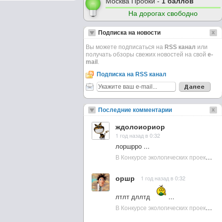
Москва Пробки -
1 баллов
На дорогах свободно
Подписка на новости
Вы можете подписаться на
RSS канал
или
получать обзоры свежих новостей на свой
e-
mail
.
Подписка на RSS канал
Последние комментарии
ждолоиориор
1 год назад в 0:32
лоршрро ...
В Конкурсе экологических проектов в Подмосковье активно участвовала молодежь :: NewsRbk.ru...
оршр
1 год назад в 0:32
лтлт дллтд
...
В Конкурсе экологических проектов в Подмосковье активно участвовала молодежь :: NewsRbk.ru...