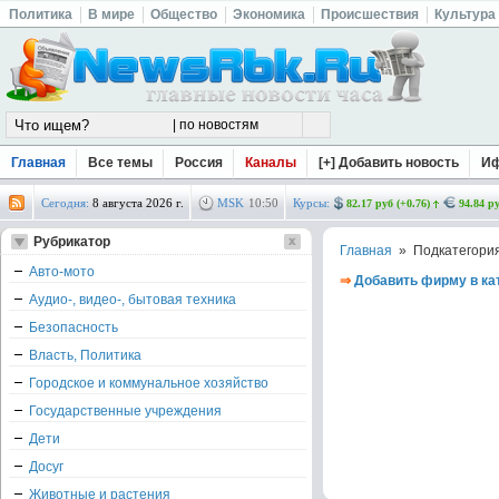
Политика
В мире
Общество
Экономика
Происшествия
Культура
Главная
Все темы
Россия
Каналы
[+] Добавить новость
И
Сегодня:
8 августа 2026 г.
MSK
10
:
50
Курсы:
82.17 руб (+0.76)
94.84 ру
Рубрикатор
Главная
» Подкатегори
Авто-мото
⇒
Добавить фирму в ка
Аудио-, видео-, бытовая техника
Безопасность
Власть, Политика
Городское и коммунальное хозяйство
Государственные учреждения
Дети
Досуг
Животные и растения