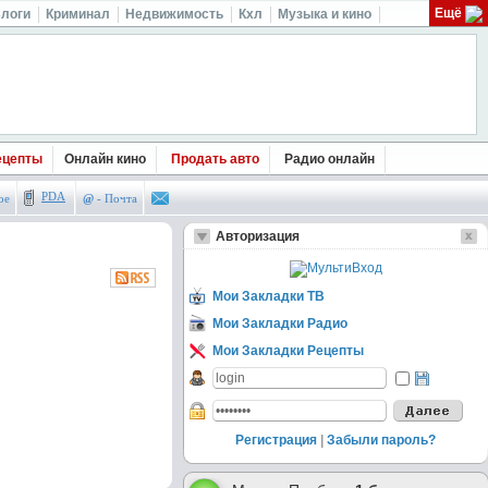
Ещё
логи
Криминал
Недвижимость
Кхл
Музыка и кино
ецепты
Онлайн кино
Продать авто
Радио онлайн
PDA
ое
@
- Почта
Авторизация
Мои Закладки ТВ
Мои Закладки Радио
Мои Закладки Рецепты
Регистрация
|
Забыли пароль?