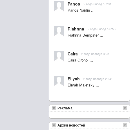
Panos
2 года назад в 7:31
Panos Naidin ...
...
Riahnna
2 года назад в 6:56
Riahnna Dempster ...
...
Caira
2 года назад в 3:25
Caira Grohol ...
...
Eliyah
2 года назад в 20:41
Eliyah Maletsky ...
...
Реклама
Архив новостей