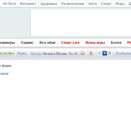
Hi-Tech
Интернет
Здоровье
Развлечения
Авто
Спорт
Игры
Б
формеры
Сервис
Все обои
Спорт Live
Флеш игры
Блоги
Р
Нефть:
В избранн
б (+0.78)
Погода:
Ночью в Москве:
°C.. °C
я фирм
талог