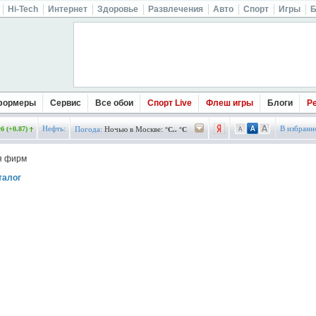
Hi-Tech
Интернет
Здоровье
Развлечения
Авто
Спорт
Игры
Б
формеры
Сервис
Все обои
Спорт Live
Флеш игры
Блоги
Р
Нефть:
В избранн
б (+0.87)
Погода:
Ночью в Москве:
°C.. °C
я фирм
талог