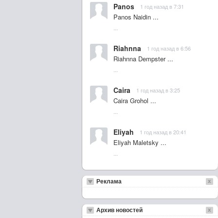
Panos
1 год назад в 7:31
Panos Naidin ...
...
Riahnna
1 год назад в 6:56
Riahnna Dempster ...
...
Caira
1 год назад в 3:25
Caira Grohol ...
...
Eliyah
1 год назад в 20:41
Eliyah Maletsky ...
...
Реклама
Архив новостей