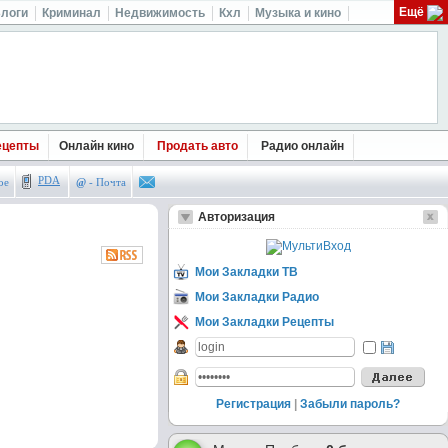
Ещё
логи
Криминал
Недвижимость
Кхл
Музыка и кино
ецепты
Онлайн кино
Продать авто
Радио онлайн
PDA
ое
@
- Почта
Авторизация
Мои Закладки ТВ
Мои Закладки Радио
Мои Закладки Рецепты
Регистрация
|
Забыли пароль?