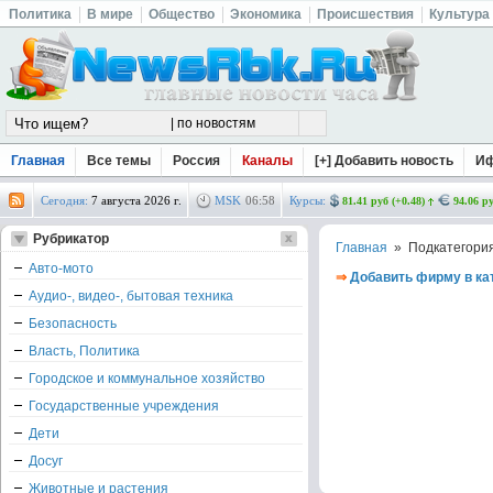
Политика
В мире
Общество
Экономика
Происшествия
Культура
Главная
Все темы
Россия
Каналы
[+] Добавить новость
И
Сегодня:
7 августа 2026 г.
MSK
06
:
58
Курсы:
81.41 руб (+0.48)
94.06 ру
Рубрикатор
Главная
» Подкатегори
Авто-мото
⇒
Добавить фирму в ка
Аудио-, видео-, бытовая техника
Безопасность
Власть, Политика
Городское и коммунальное хозяйство
Государственные учреждения
Дети
Досуг
Животные и растения