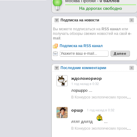
Москва Пробки -
0 баллов
На дорогах свободно
Подписка на новости
Вы можете подписаться на
RSS канал
или
получать обзоры свежих новостей на свой
e-
mail
.
Подписка на RSS канал
Последние комментарии
ждолоиориор
1 год назад в 0:32
лоршрро ...
В Конкурсе экологических проектов в Подмосковье активно участвовала молодежь :: NewsRbk.ru...
оршр
1 год назад в 0:32
лтлт дллтд
...
В Конкурсе экологических проектов в Подмосковье активно участвовала молодежь :: NewsRbk.ru...