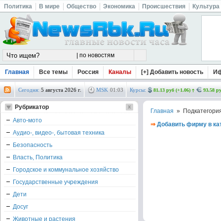
Политика
В мире
Общество
Экономика
Происшествия
Культура
Главная
Все темы
Россия
Каналы
[+] Добавить новость
И
Сегодня:
5 августа 2026 г.
MSK
01
:
03
Курсы:
81.13 руб (+1.06)
93.58 ру
Рубрикатор
Главная
» Подкатегори
Авто-мото
⇒
Добавить фирму в ка
Аудио-, видео-, бытовая техника
Безопасность
Власть, Политика
Городское и коммунальное хозяйство
Государственные учреждения
Дети
Досуг
Животные и растения