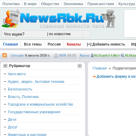
Политика
В мире
Общество
Экономика
Происшествия
Культура
Главная
Все темы
Россия
Каналы
[+] Добавить новость
И
Сегодня:
6 августа 2026 г.
MSK
03
:
35
Курсы:
81.13 руб (+1.06)
93.58 ру
Рубрикатор
Главная
» Подкатегори
Авто-мото
⇒
Добавить фирму в ка
Аудио-, видео-, бытовая техника
Безопасность
Власть, Политика
Городское и коммунальное хозяйство
Государственные учреждения
Дети
Досуг
Животные и растения