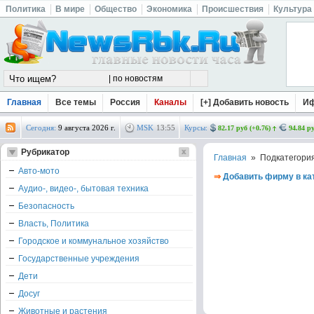
Политика
В мире
Общество
Экономика
Происшествия
Культура
Главная
Все темы
Россия
Каналы
[+] Добавить новость
И
Сегодня:
9 августа 2026 г.
MSK
13
:
55
Курсы:
82.17 руб (+0.76)
94.84 ру
Рубрикатор
Главная
» Подкатегори
Авто-мото
⇒
Добавить фирму в ка
Аудио-, видео-, бытовая техника
Безопасность
Власть, Политика
Городское и коммунальное хозяйство
Государственные учреждения
Дети
Досуг
Животные и растения