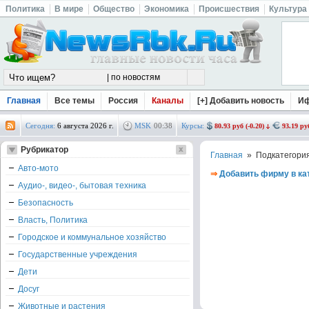
Политика
В мире
Общество
Экономика
Происшествия
Культура
Главная
Все темы
Россия
Каналы
[+] Добавить новость
И
Сегодня:
6 августа 2026 г.
MSK
00
:
38
Курсы:
80.93 руб (-0.20)
93.19 руб
Рубрикатор
Главная
» Подкатегори
Авто-мото
⇒
Добавить фирму в ка
Аудио-, видео-, бытовая техника
Безопасность
Власть, Политика
Городское и коммунальное хозяйство
Государственные учреждения
Дети
Досуг
Животные и растения