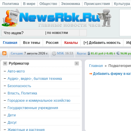
Политика
В мире
Общество
Экономика
Происшествия
Культура
Главная
Все темы
Россия
Каналы
[+] Добавить новость
И
Сегодня:
7 августа 2026 г.
MSK
16
:
53
Курсы:
81.41 руб (+0.48)
94.06 ру
Рубрикатор
Главная
» Подкатегори
Авто-мото
⇒
Добавить фирму в ка
Аудио-, видео-, бытовая техника
Безопасность
Власть, Политика
Городское и коммунальное хозяйство
Государственные учреждения
Дети
Досуг
Животные и растения