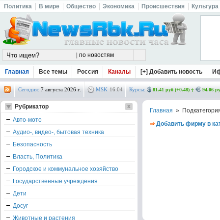
Политика
В мире
Общество
Экономика
Происшествия
Культура
Главная
Все темы
Россия
Каналы
[+] Добавить новость
И
Сегодня:
7 августа 2026 г.
MSK
16
:
04
Курсы:
81.41 руб (+0.48)
94.06 ру
Рубрикатор
Главная
» Подкатегори
Авто-мото
⇒
Добавить фирму в ка
Аудио-, видео-, бытовая техника
Безопасность
Власть, Политика
Городское и коммунальное хозяйство
Государственные учреждения
Дети
Досуг
Животные и растения