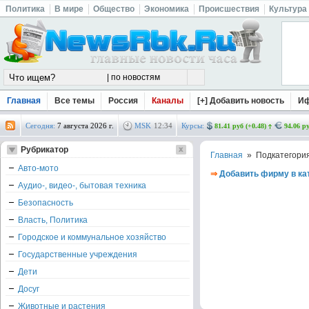
Политика
В мире
Общество
Экономика
Происшествия
Культура
Главная
Все темы
Россия
Каналы
[+] Добавить новость
И
Сегодня:
7 августа 2026 г.
MSK
12
:
34
Курсы:
81.41 руб (+0.48)
94.06 ру
Рубрикатор
Главная
» Подкатегори
Авто-мото
⇒
Добавить фирму в ка
Аудио-, видео-, бытовая техника
Безопасность
Власть, Политика
Городское и коммунальное хозяйство
Государственные учреждения
Дети
Досуг
Животные и растения