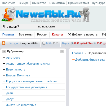
Политика
В мире
Общество
Экономика
Происшествия
Культура
Главная
Все темы
Россия
Каналы
[+] Добавить новость
И
Сегодня:
6 августа 2026 г.
MSK
11
:
26
Курсы:
80.93 руб (-0.20)
93.19 руб
Рубрикатор
Главная
» Подкатегори
Авто-мото
⇒
Добавить фирму в ка
Аудио-, видео-, бытовая техника
Безопасность
Власть, Политика
Городское и коммунальное хозяйство
Государственные учреждения
Дети
Досуг
Животные и растения