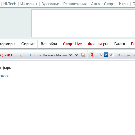
Hi-Tech
Интернет
Здоровье
Развлечения
Авто
Спорт
Игры
Б
формеры
Сервис
Все обои
Спорт Live
Флеш игры
Блоги
Р
Нефть:
В избранно
 (-0.39)
Погода:
Ночью в Москве:
°C.. °C
я фирм
талог