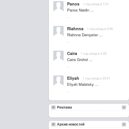
Panos
1 год назад в 7:31
Panos Naidin ...
...
Riahnna
1 год назад в 6:56
Riahnna Dempster ...
...
Caira
1 год назад в 3:25
Caira Grohol ...
...
Eliyah
1 год назад в 20:41
Eliyah Maletsky ...
...
Реклама
Архив новостей