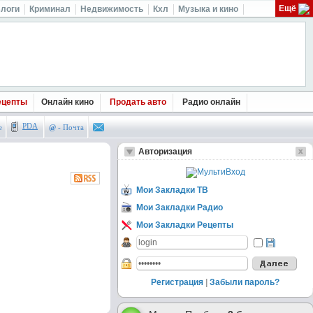
Ещё
логи
Криминал
Недвижимость
Кхл
Музыка и кино
ецепты
Онлайн кино
Продать авто
Радио онлайн
PDA
е
@
- Почта
Авторизация
Мои Закладки ТВ
Мои Закладки Радио
Мои Закладки Рецепты
Регистрация
|
Забыли пароль?