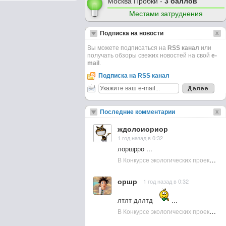
Москва Пробки -
3 баллов
Местами затруднения
Подписка на новости
Вы можете подписаться на
RSS канал
или
получать обзоры свежих новостей на свой
e-
mail
.
Подписка на RSS канал
Последние комментарии
ждолоиориор
1 год назад в 0:32
лоршрро ...
В Конкурсе экологических проектов в Подмосковье активно участвовала молодежь :: NewsRbk.ru...
оршр
1 год назад в 0:32
лтлт дллтд
...
В Конкурсе экологических проектов в Подмосковье активно участвовала молодежь :: NewsRbk.ru...