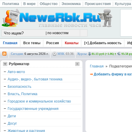
Политика
В мире
Общество
Экономика
Происшествия
Культура
Главная
Все темы
Россия
Каналы
[+] Добавить новость
И
Сегодня:
6 августа 2026 г.
MSK
03
:
36
Курсы:
81.13 руб (+1.06)
93.58 ру
Рубрикатор
Главная
» Подкатегори
Авто-мото
⇒
Добавить фирму в ка
Аудио-, видео-, бытовая техника
Безопасность
Власть, Политика
Городское и коммунальное хозяйство
Государственные учреждения
Дети
Досуг
Животные и растения