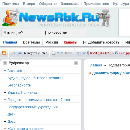
Политика
В мире
Общество
Экономика
Происшествия
Культура
Главная
Все темы
Россия
Каналы
[+] Добавить новость
И
Сегодня:
6 августа 2026 г.
MSK
19
:
46
Курсы:
80.93 руб (-0.20)
93.19 руб
Рубрикатор
Главная
» Подкатегори
Авто-мото
⇒
Добавить фирму в ка
Аудио-, видео-, бытовая техника
Безопасность
Власть, Политика
Городское и коммунальное хозяйство
Государственные учреждения
Дети
Досуг
Животные и растения