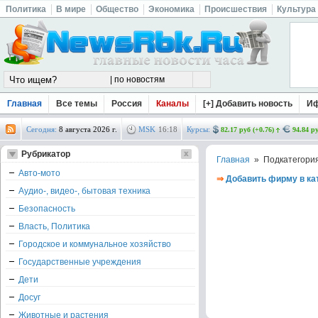
Политика
В мире
Общество
Экономика
Происшествия
Культура
Главная
Все темы
Россия
Каналы
[+] Добавить новость
И
Сегодня:
8 августа 2026 г.
MSK
16
:
18
Курсы:
82.17 руб (+0.76)
94.84 ру
Рубрикатор
Главная
» Подкатегори
Авто-мото
⇒
Добавить фирму в ка
Аудио-, видео-, бытовая техника
Безопасность
Власть, Политика
Городское и коммунальное хозяйство
Государственные учреждения
Дети
Досуг
Животные и растения