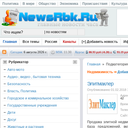
Политика
В мире
Общество
Экономика
Происшествия
Культура
Главная
Все темы
Россия
Каналы
[+] Добавить новость
И
Сегодня:
6 августа 2026 г.
MSK
11
:
30
Курсы:
80.93 руб (-0.20)
93.19 руб
Рубрикатор
Главная
» Подкатегори
Авто-мото
Недвижимость ⇒
Добав
Аудио-, видео-, бытовая техника
Элитмаклер
Безопасность
Опубликованно 01.02.2018 
Власть, Политика
Адре
Городское и коммунальное хозяйство
42
Врем
Государственные учреждения
Теле
Дети
Сайт
Досуг
Продажа элитной недви
база предложений, в
Животные и растения