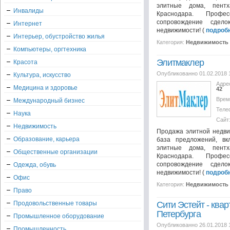
элитные дома, пент
Инвалиды
Краснодара. Профес
сопровождение сдел
Интернет
недвижимости! (
подроб
Интерьер, обустройство жилья
Категория:
Недвижимость
Компьютеры, оргтехника
Элитмаклер
Красота
Опубликованно 01.02.2018 
Культура, искусство
Адре
Медицина и здоровье
42
Врем
Международный бизнес
Теле
Наука
Сайт
Недвижимость
Продажа элитной недви
Образование, карьера
база предложений, в
элитные дома, пент
Общественные организации
Краснодара. Профес
сопровождение сдел
Одежда, обувь
недвижимости! (
подроб
Офис
Категория:
Недвижимость
Право
Продовольственные товары
Сити Эстейт - ква
Петербурга
Промышленное оборудование
Опубликованно 26.01.2018 
Промышленность