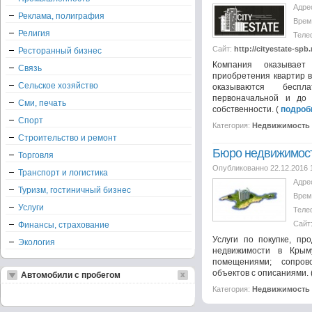
Адре
Реклама, полиграфия
Врем
Религия
Теле
Сайт:
http://cityestate-spb.
Ресторанный бизнес
Компания оказывае
Связь
приобретения квартир в
Сельское хозяйство
оказываются бесп
первоначальной и до 
Сми, печать
собственности. (
подроб
Спорт
Категория:
Недвижимость
Строительство и ремонт
Бюро недвижимос
Торговля
Опубликованно 22.12.2016 
Транспорт и логистика
Адре
Туризм, гостиничный бизнес
Врем
Услуги
Теле
Сайт
Финансы, страхование
Услуги по покупке, пр
Экология
недвижимости в Крым
помещениями; сопров
объектов с описаниями. 
Автомобили с пробегом
Категория:
Недвижимость