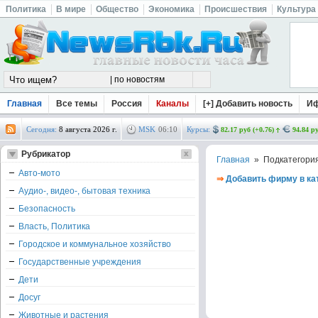
Политика
В мире
Общество
Экономика
Происшествия
Культура
Главная
Все темы
Россия
Каналы
[+] Добавить новость
И
Сегодня:
8 августа 2026 г.
MSK
06
:
10
Курсы:
82.17 руб (+0.76)
94.84 ру
Рубрикатор
Главная
» Подкатегори
Авто-мото
⇒
Добавить фирму в ка
Аудио-, видео-, бытовая техника
Безопасность
Власть, Политика
Городское и коммунальное хозяйство
Государственные учреждения
Дети
Досуг
Животные и растения