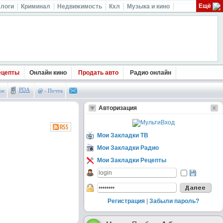
Ещё
логи
Криминал
Недвижимость
Кхл
Музыка и кино
ецепты
Онлайн кино
Продать авто
Радио онлайн
PDA
ое
@
- Почта
Авторизация
Мои Закладки ТВ
Мои Закладки Радио
Мои Закладки Рецепты
Регистрация
|
Забыли пароль?