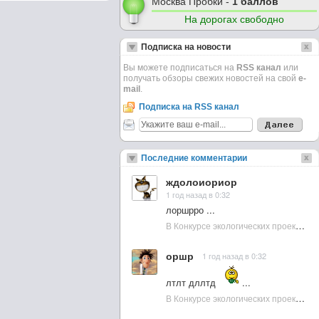
Москва Пробки -
1 баллов
На дорогах свободно
Подписка на новости
Вы можете подписаться на
RSS канал
или
получать обзоры свежих новостей на свой
e-
mail
.
Подписка на RSS канал
Последние комментарии
ждолоиориор
1 год назад в 0:32
лоршрро ...
В Конкурсе экологических проектов в Подмосковье активно участвовала молодежь :: NewsRbk.ru...
оршр
1 год назад в 0:32
лтлт дллтд
...
В Конкурсе экологических проектов в Подмосковье активно участвовала молодежь :: NewsRbk.ru...