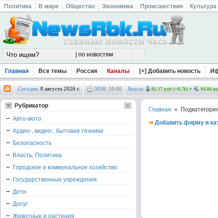
Политика
В мире
Общество
Экономика
Происшествия
Культура
Главная
Все темы
Россия
Каналы
[+] Добавить новость
И
Сегодня:
8 августа 2026 г.
MSK
10
:
00
Курсы:
82.17 руб (+0.76)
94.84 ру
Рубрикатор
Главная
» Подкатегори
Авто-мото
⇒
Добавить фирму в ка
Аудио-, видео-, бытовая техника
Безопасность
Власть, Политика
Городское и коммунальное хозяйство
Государственные учреждения
Дети
Досуг
Животные и растения