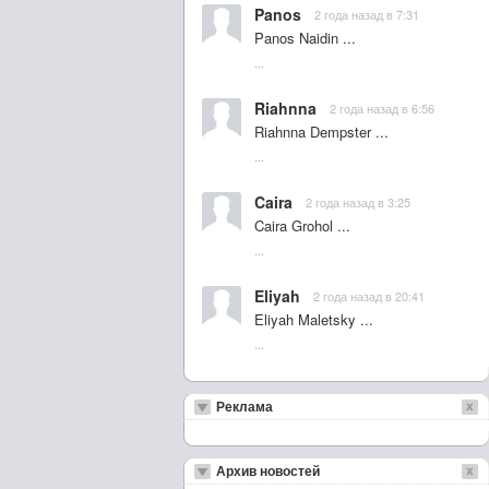
Panos
2 года назад в 7:31
Panos Naidin ...
...
Riahnna
2 года назад в 6:56
Riahnna Dempster ...
...
Caira
2 года назад в 3:25
Caira Grohol ...
...
Eliyah
2 года назад в 20:41
Eliyah Maletsky ...
...
Реклама
Архив новостей