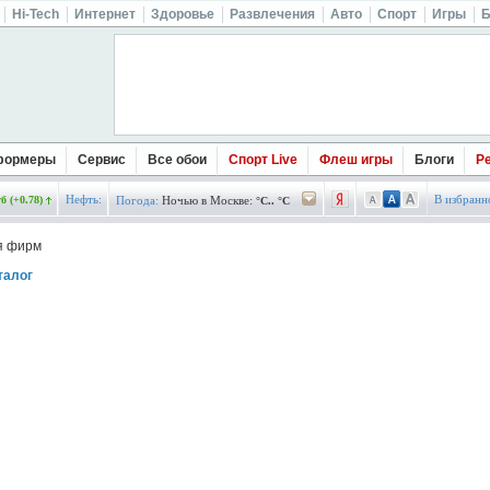
Hi-Tech
Интернет
Здоровье
Развлечения
Авто
Спорт
Игры
Б
формеры
Сервис
Все обои
Спорт Live
Флеш игры
Блоги
Р
Нефть:
В избранн
б (+0.78)
Погода:
Ночью в Москве:
°C.. °C
я фирм
талог