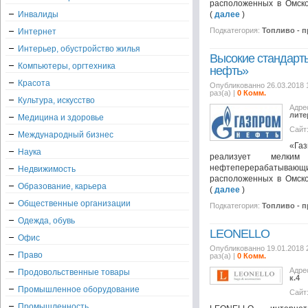
расположенных в Омско
Инвалиды
(
далее
)
Подкатегория:
Топливо - 
Интернет
Интерьер, обустройство жилья
Высокие стандарты
Компьютеры, оргтехника
нефть»
Красота
Опубликованно 26.03.2018 
раз(а) |
0 Комм.
Культура, искусство
Адре
лите
Медицина и здоровье
Сайт
Международный бизнес
«Га
Наука
реализует мелким
нефтеперерабатывающи
Недвижимость
расположенных в Омско
Образование, карьера
(
далее
)
Общественные организации
Подкатегория:
Топливо - 
Одежда, обувь
LEONELLO
Офис
Опубликованно 19.01.2018 
Право
раз(а) |
0 Комм.
Адре
Продовольственные товары
к.4
Промышленное оборудование
Сайт
Промышленность