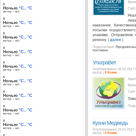
Врем
в
Ночью
°C.. °C
Сайт
ветер – м/c
Реа
в
лиш
Ночью
°C.. °C
наказание. Качественн
ветер – м/c
посылки осуществляетс
в
упаковки. Отправляем
Ночью
°C.. °C
региону. (
далее
)
ветер – м/c
Подкатегория:
Продовольс
в
поставка
Ночью
°C.. °C
ветер – м/c
УльтраВет
в
Ночью
°C.. °C
Опубликованно 02.02.2017 
ветер – м/c
раз(а) |
0 Комм.
в
Адре
Ночью
°C.. °C
ветер – м/c
Врем
в
Сайт
Ночью
°C.. °C
Това
ветер – м/c
в
Подк
Ночью
°C.. °C
ветер – м/c
в
Кухни Медведь
Ночью
°C.. °C
ветер – м/c
Опубликованно 24.01.2017 
раз(а) |
0 Комм.
в