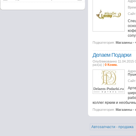
Адре
Врем
Сайт
Спе
осн
ко
сопу
Подкатегория:
Магазины - 
Делаем Подарки
Опубликованно 11.04.2015 
раз(а) |
0 Комм.
Адре
Пушк
Сайт
Арт
шир
рабо
коллег ярким и необычн
Подкатегория:
Магазины -
Автозапчасти - продажа