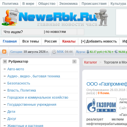
Политика
В мире
Общество
Экономика
Происшествия
Культура
Главная
Все темы
Россия
Каналы
[+] Добавить новость
И
Сегодня:
10 августа 2026 г.
MSK
04
:
44
Курсы:
82.17 руб (+0.76)
94.84 
Рубрикатор
>
Каталог
Торговля в Мо
Авто-мото
Аудио-, видео-, бытовая техника
ООО «Газпромнеф
Безопасность
Опубликованно 26.03.2018 
Власть, Политика
раз(а) |
0 Комм.
Городское и коммунальное хозяйство
Адре
лите
Государственные учреждения
Сайт
Дети
«Га
Досуг
реализует мелким
нефтеперерабатывающи
Животные и растения