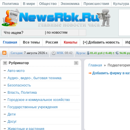
Политика
В мире
Общество
Экономика
Происшествия
Культура
Главная
Все темы
Россия
Каналы
[+] Добавить новость
И
Сегодня:
7 августа 2026 г.
MSK
08
:
42
Курсы:
81.41 руб (+0.48)
94.06 ру
Рубрикатор
Главная
» Подкатегори
Авто-мото
⇒
Добавить фирму в ка
Аудио-, видео-, бытовая техника
Безопасность
Власть, Политика
Городское и коммунальное хозяйство
Государственные учреждения
Дети
Досуг
Животные и растения