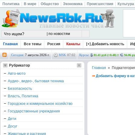
Политика
В мире
Общество
Экономика
Происшествия
Культура
Главная
Все темы
Россия
Каналы
[+] Добавить новость
И
Сегодня:
7 августа 2026 г.
MSK
07
:
02
Курсы:
81.41 руб (+0.48)
94.06 ру
Рубрикатор
Главная
» Подкатегори
Авто-мото
⇒
Добавить фирму в ка
Аудио-, видео-, бытовая техника
Безопасность
Власть, Политика
Городское и коммунальное хозяйство
Государственные учреждения
Дети
Досуг
Животные и растения