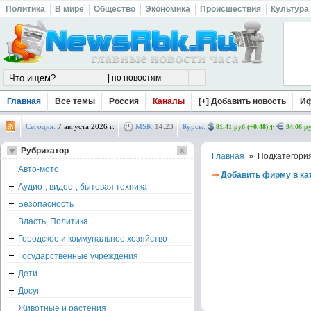
Политика
В мире
Общество
Экономика
Происшествия
Культура
Главная
Все темы
Россия
Каналы
[+] Добавить новость
И
Сегодня:
7 августа 2026 г.
MSK
14
:
23
Курсы:
81.41 руб (+0.48)
94.06 ру
Рубрикатор
Главная
» Подкатегори
Авто-мото
⇒
Добавить фирму в ка
Аудио-, видео-, бытовая техника
Безопасность
Власть, Политика
Городское и коммунальное хозяйство
Государственные учреждения
Дети
Досуг
Животные и растения