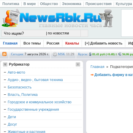
Политика
В мире
Общество
Экономика
Происшествия
Культура
Главная
Все темы
Россия
Каналы
[+] Добавить новость
И
Сегодня:
7 августа 2026 г.
MSK
11
:
29
Курсы:
81.41 руб (+0.48)
94.06 ру
Рубрикатор
Главная
» Подкатегори
Авто-мото
⇒
Добавить фирму в ка
Аудио-, видео-, бытовая техника
Безопасность
Власть, Политика
Городское и коммунальное хозяйство
Государственные учреждения
Дети
Досуг
Животные и растения