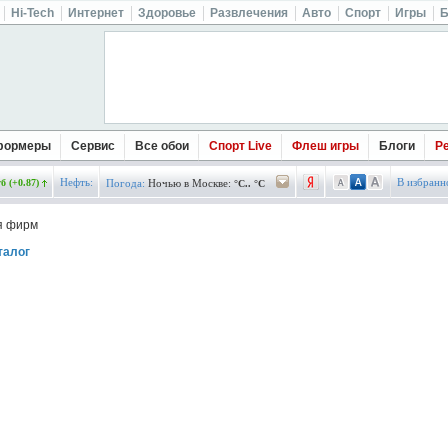
Hi-Tech
Интернет
Здоровье
Развлечения
Авто
Спорт
Игры
Б
формеры
Сервис
Все обои
Спорт Live
Флеш игры
Блоги
Р
Нефть:
В избранн
б (+0.87)
Погода:
Ночью в Москве:
°C.. °C
я фирм
талог