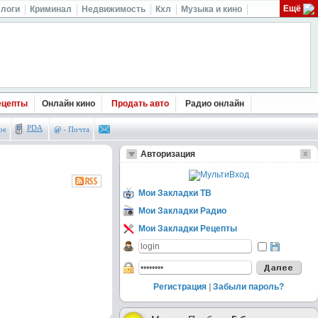
Ещё
логи
Криминал
Недвижимость
Кхл
Музыка и кино
ецепты
Онлайн кино
Продать авто
Радио онлайн
PDA
ое
@
- Почта
Авторизация
Мои Закладки ТВ
Мои Закладки Радио
Мои Закладки Рецепты
Регистрация
|
Забыли пароль?