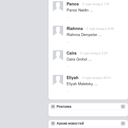
Panos
2 года назад в 7:31
Panos Naidin ...
...
Riahnna
2 года назад в 6:56
Riahnna Dempster ...
...
Caira
2 года назад в 3:25
Caira Grohol ...
...
Eliyah
2 года назад в 20:41
Eliyah Maletsky ...
...
Реклама
Архив новостей