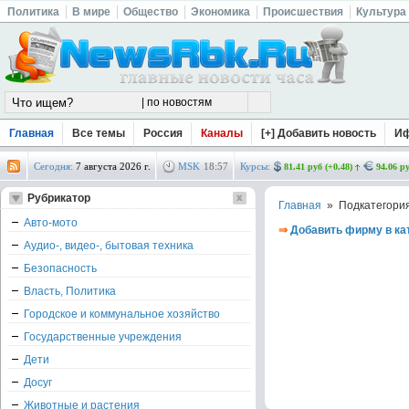
Политика
В мире
Общество
Экономика
Происшествия
Культура
Главная
Все темы
Россия
Каналы
[+] Добавить новость
И
Сегодня:
7 августа 2026 г.
MSK
18
:
57
Курсы:
81.41 руб (+0.48)
94.06 ру
Рубрикатор
Главная
» Подкатегори
Авто-мото
⇒
Добавить фирму в ка
Аудио-, видео-, бытовая техника
Безопасность
Власть, Политика
Городское и коммунальное хозяйство
Государственные учреждения
Дети
Досуг
Животные и растения