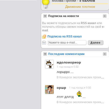
Москва Пробки -
5 баллов
Движение плотное
Подписка на новости
Вы можете подписаться на
RSS канал
или
получать обзоры свежих новостей на свой
e-
mail
.
Подписка на RSS канал
Последние комментарии
ждолоиориор
1 год назад в 0:32
лоршрро ...
В Конкурсе экологических проектов в Подмосковье активно участвовала молодежь :: NewsRbk.ru...
оршр
1 год назад в 0:32
лтлт дллтд
...
В Конкурсе экологических проектов в Подмосковье активно участвовала молодежь :: NewsRbk.ru...