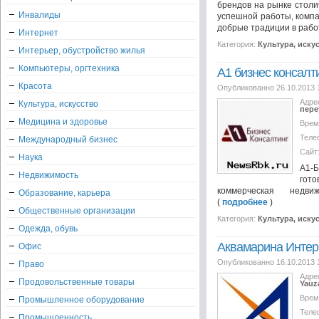
брендов на рынке столи
Инвалиды
успешной работы, компа
добрые традиции в работ
Интернет
Категория:
Культура, иску
Интерьер, обустройство жилья
Компьютеры, оргтехника
А1 бизнес консалт
Красота
Опубликованно 26.10.2013 
Адре
Культура, искусство
пере
Медицина и здоровье
Врем
Теле
Международный бизнес
Сайт
Наука
А1-Б
Недвижимость
гот
коммерческая недви
Образование, карьера
(
подробнее
)
Общественные организации
Категория:
Культура, иску
Одежда, обувь
Аквамарина Инте
Офис
Опубликованно 16.10.2013 
Право
Адре
Продовольственные товары
Yauz
Врем
Промышленное оборудование
Теле
Промышленность