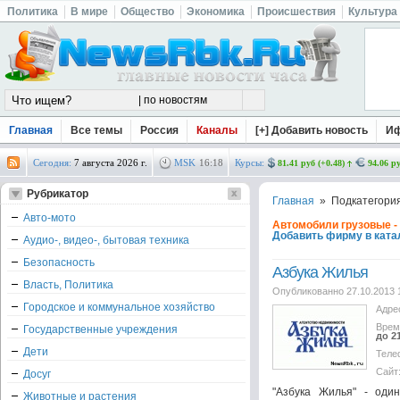
Политика
В мире
Общество
Экономика
Происшествия
Культура
Главная
Все темы
Россия
Каналы
[+] Добавить новость
И
Сегодня:
7 августа 2026 г.
MSK
16
:
18
Курсы:
81.41 руб (+0.48)
94.06 ру
Рубрикатор
Главная
» Подкатегория
Авто-мото
Автомобили грузовые -
Добавить фирму в ката
Аудио-, видео-, бытовая техника
Безопасность
Азбука Жилья
Власть, Политика
Опубликованно 27.10.2013 
Городское и коммунальное хозяйство
Адре
Врем
Государственные учреждения
до 2
Дети
Теле
Сайт
Досуг
"Азбука Жилья" - оди
Животные и растения