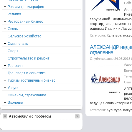
Сайт
Реклама, полиграфия
Аге
Религия
Инт
зарубежной недвижим
Ресторанный бизнес
квартир, апартаментов
районах Италии и Лазур
Связь
Категория:
Культура, иску
Сельское хозяйство
Сми, печать
АЛЕКСАНДР недви
Спорт
отделение
Строительство и ремонт
Опубликованно 24.05.2013 
Адре
Торговля
Врем
Транспорт и логистика
Теле
Туризм, гостиничный бизнес
Сайт
Услуги
АЛЕ
риэ
Финансы, страхование
цел
Экология
ведущая свою историю с 
Категория:
Культура, иску
Автомобили с пробегом