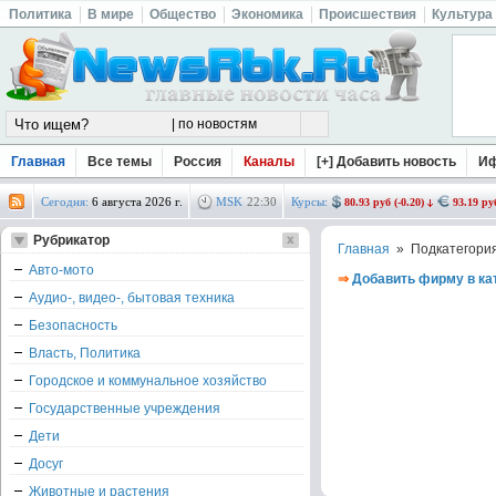
Политика
В мире
Общество
Экономика
Происшествия
Культура
Главная
Все темы
Россия
Каналы
[+] Добавить новость
И
Сегодня:
6 августа 2026 г.
MSK
22
:
30
Курсы:
80.93 руб (-0.20)
93.19 руб
Рубрикатор
Главная
» Подкатегори
Авто-мото
⇒
Добавить фирму в ка
Аудио-, видео-, бытовая техника
Безопасность
Власть, Политика
Городское и коммунальное хозяйство
Государственные учреждения
Дети
Досуг
Животные и растения