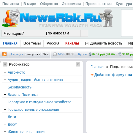
Политика
В мире
Общество
Экономика
Происшествия
Культура
Главная
Все темы
Россия
Каналы
[+] Добавить новость
И
Сегодня:
8 августа 2026 г.
MSK
00
:
30
Курсы:
82.17 руб (+0.76)
94.84 ру
Рубрикатор
Главная
» Подкатегори
Авто-мото
⇒
Добавить фирму в ка
Аудио-, видео-, бытовая техника
Безопасность
Власть, Политика
Городское и коммунальное хозяйство
Государственные учреждения
Дети
Досуг
Животные и растения