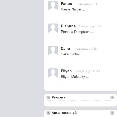
Panos
1 год назад в 7:31
Panos Naidin ...
...
Riahnna
1 год назад в 6:56
Riahnna Dempster ...
...
Caira
1 год назад в 3:25
Caira Grohol ...
...
Eliyah
1 год назад в 20:41
Eliyah Maletsky ...
...
Реклама
Архив новостей