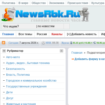
Политика
В мире
Общество
Экономика
Происшествия
Культура
Главная
Все темы
Россия
Каналы
[+] Добавить новость
И
Сегодня:
7 августа 2026 г.
MSK
08
:
38
Курсы:
81.41 руб (+0.48)
94.06 ру
Рубрикатор
Главная
» Подкатегори
Авто-мото
⇒
Добавить фирму в ка
Аудио-, видео-, бытовая техника
Безопасность
Власть, Политика
Городское и коммунальное хозяйство
Государственные учреждения
Дети
Досуг
Животные и растения