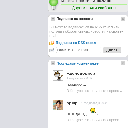
Москва Пробки -
2 баллов
Дороги почти свободны
Подписка на новости
Вы можете подписаться на
RSS канал
или
получать обзоры свежих новостей на свой
e-
mail
.
Подписка на RSS канал
Последние комментарии
ждолоиориор
1 год назад в 0:32
лоршрро ...
В Конкурсе экологических проектов в Подмосковье активно участвовала молодежь :: NewsRbk.ru...
оршр
1 год назад в 0:32
лтлт дллтд
...
В Конкурсе экологических проектов в Подмосковье активно участвовала молодежь :: NewsRbk.ru...