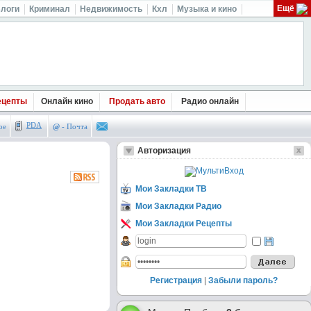
Ещё
логи
Криминал
Недвижимость
Кхл
Музыка и кино
ецепты
Онлайн кино
Продать авто
Радио онлайн
PDA
ое
@
- Почта
Авторизация
Мои Закладки ТВ
Мои Закладки Радио
Мои Закладки Рецепты
Регистрация
|
Забыли пароль?