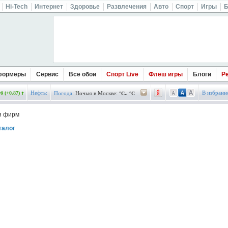
Hi-Tech
Интернет
Здоровье
Развлечения
Авто
Спорт
Игры
Б
формеры
Сервис
Все обои
Спорт Live
Флеш игры
Блоги
Р
Нефть:
В избранн
б (+0.87)
Погода:
Ночью в Москве:
°C.. °C
я фирм
талог