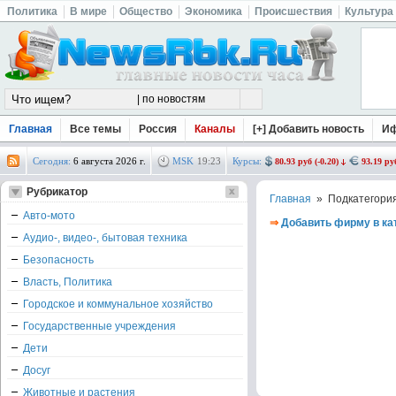
Политика
В мире
Общество
Экономика
Происшествия
Культура
Главная
Все темы
Россия
Каналы
[+] Добавить новость
И
Сегодня:
6 августа 2026 г.
MSK
19
:
23
Курсы:
80.93 руб (-0.20)
93.19 руб
Рубрикатор
Главная
» Подкатегори
Авто-мото
⇒
Добавить фирму в ка
Аудио-, видео-, бытовая техника
Безопасность
Власть, Политика
Городское и коммунальное хозяйство
Государственные учреждения
Дети
Досуг
Животные и растения