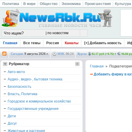
Политика
В мире
Общество
Экономика
Происшествия
Культура
Главная
Все темы
Россия
Каналы
[+] Добавить новость
И
Сегодня:
9 августа 2026 г.
MSK
06
:
24
Курсы:
82.17 руб (+0.76)
94.84 ру
Рубрикатор
Главная
» Подкатегори
Авто-мото
⇒
Добавить фирму в ка
Аудио-, видео-, бытовая техника
Безопасность
Власть, Политика
Городское и коммунальное хозяйство
Государственные учреждения
Дети
Досуг
Животные и растения