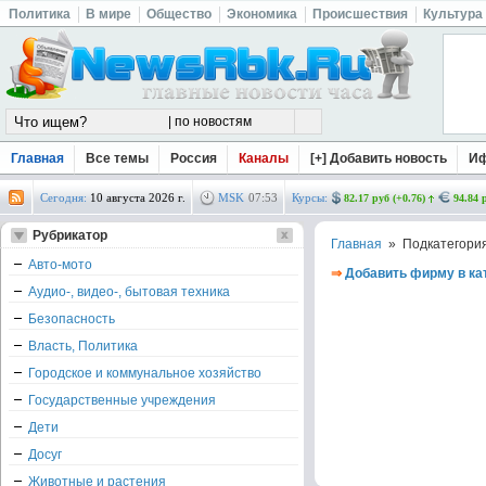
Политика
В мире
Общество
Экономика
Происшествия
Культура
Главная
Все темы
Россия
Каналы
[+] Добавить новость
И
Сегодня:
10 августа 2026 г.
MSK
07
:
53
Курсы:
82.17 руб (+0.76)
94.84 
Рубрикатор
Главная
» Подкатегори
Авто-мото
⇒
Добавить фирму в ка
Аудио-, видео-, бытовая техника
Безопасность
Власть, Политика
Городское и коммунальное хозяйство
Государственные учреждения
Дети
Досуг
Животные и растения