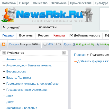
Политика
В мире
Общество
Экономика
Происшествия
Культура
Главная
Все темы
Россия
Каналы
[+] Добавить новость
И
Сегодня:
8 августа 2026 г.
MSK
14
:
35
Курсы:
82.17 руб (+0.76)
94.84 ру
Рубрикатор
Главная
» Подкатегори
Авто-мото
⇒
Добавить фирму в ка
Аудио-, видео-, бытовая техника
Безопасность
Власть, Политика
Городское и коммунальное хозяйство
Государственные учреждения
Дети
Досуг
Животные и растения