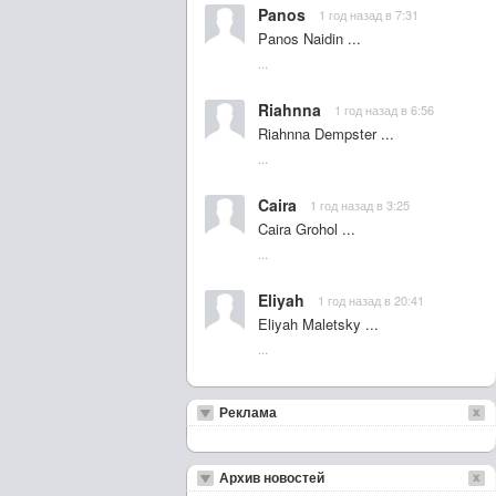
Panos
1 год назад в 7:31
Panos Naidin ...
...
Riahnna
1 год назад в 6:56
Riahnna Dempster ...
...
Caira
1 год назад в 3:25
Caira Grohol ...
...
Eliyah
1 год назад в 20:41
Eliyah Maletsky ...
...
Реклама
Архив новостей