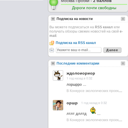
Москва Пробки -
2 баллов
Дороги почти свободны
Подписка на новости
Вы можете подписаться на
RSS канал
или
получать обзоры свежих новостей на свой
e-
mail
.
Подписка на RSS канал
Последние комментарии
ждолоиориор
1 год назад в 0:32
лоршрро ...
В Конкурсе экологических проектов в Подмосковье активно участвовала молодежь :: NewsRbk.ru...
оршр
1 год назад в 0:32
лтлт дллтд
...
В Конкурсе экологических проектов в Подмосковье активно участвовала молодежь :: NewsRbk.ru...