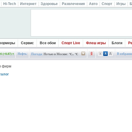
Hi-Tech
Интернет
Здоровье
Развлечения
Авто
Спорт
Игры
Б
формеры
Сервис
Все обои
Спорт Live
Флеш игры
Блоги
Р
Нефть:
В избранн
б (+0.87)
Погода:
Ночью в Москве:
°C.. °C
я фирм
талог