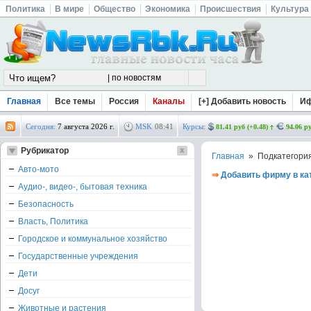
Политика
В мире
Общество
Экономика
Происшествия
Культура
Главная
Все темы
Россия
Каналы
[+] Добавить новость
И
Сегодня:
7 августа 2026 г.
MSK
08
:
41
Курсы:
81.41 руб (+0.48)
94.06 ру
Рубрикатор
Главная
» Подкатегори
Авто-мото
⇒
Добавить фирму в ка
Аудио-, видео-, бытовая техника
Безопасность
Власть, Политика
Городское и коммунальное хозяйство
Государственные учреждения
Дети
Досуг
Животные и растения