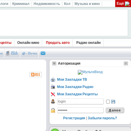
Ещё
логи
Криминал
Недвижимость
Кхл
Музыка и кино
ецепты
Онлайн кино
Продать авто
Радио онлайн
PDA
ое
@
- Почта
Авторизация
Мои Закладки ТВ
Мои Закладки Радио
Мои Закладки Рецепты
Регистрация
|
Забыли пароль?