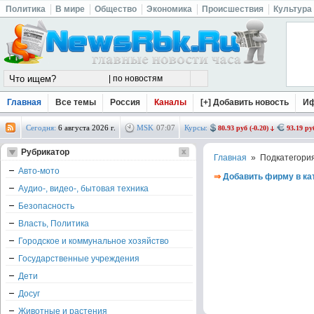
Политика
В мире
Общество
Экономика
Происшествия
Культура
Главная
Все темы
Россия
Каналы
[+] Добавить новость
И
Сегодня:
6 августа 2026 г.
MSK
07
:
07
Курсы:
80.93 руб (-0.20)
93.19 руб
Рубрикатор
Главная
» Подкатегори
Авто-мото
⇒
Добавить фирму в ка
Аудио-, видео-, бытовая техника
Безопасность
Власть, Политика
Городское и коммунальное хозяйство
Государственные учреждения
Дети
Досуг
Животные и растения