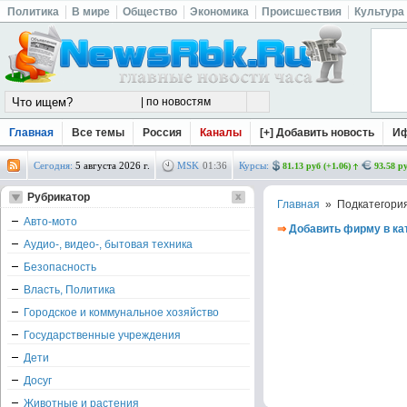
Политика
В мире
Общество
Экономика
Происшествия
Культура
Главная
Все темы
Россия
Каналы
[+] Добавить новость
И
Сегодня:
5 августа 2026 г.
MSK
01
:
36
Курсы:
81.13 руб (+1.06)
93.58 ру
Рубрикатор
Главная
» Подкатегори
Авто-мото
⇒
Добавить фирму в ка
Аудио-, видео-, бытовая техника
Безопасность
Власть, Политика
Городское и коммунальное хозяйство
Государственные учреждения
Дети
Досуг
Животные и растения