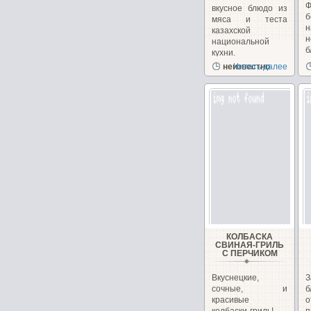
Ф
вкусное блюдо из
б
мяса и теста
н
казахской
национальной
б
кухни.
Попробуйте,...
неизвестно
Читать далее
КОЛБАСКА
СВИНАЯ-ГРИЛЬ
С ПЕРЧИКОМ
Вкуснецкие,
З
сочные, и
красивые
о