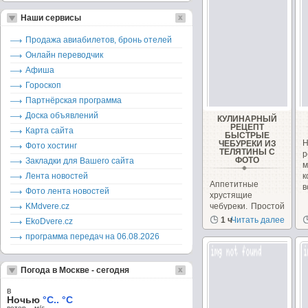
Наши сервисы
Продажа авиабилетов, бронь отелей
Онлайн переводчик
Афиша
Гороскоп
Партнёрская программа
Доска объявлений
КУЛИНАРНЫЙ
РЕЦЕПТ
Карта сайта
БЫСТРЫЕ
Н
ЧЕБУРЕКИ ИЗ
Фото хостинг
ТЕЛЯТИНЫ С
ФОТО
Закладки для Вашего сайта
м
Лента новостей
Аппетитные
в
Фото лента новостей
хрустящие
KMdvere.cz
чебуреки. Простой
рецепт!
1 ч
Читать далее
EkoDvere.cz
Нетрудоемкостьв
программа передач на 06.08.2026
приготовлении...
Погода в Москве - сегодня
в
Ночью
°C.. °C
ветер – м/c