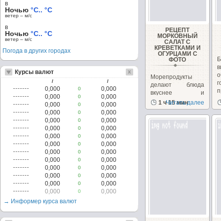
в
Ночью
°C.. °C
ветер – м/c
в
РЕЦЕПТ
Ночью
°C.. °C
МОРКОВНЫЙ
ветер – м/c
САЛАТ С
КРЕВЕТКАМИ И
Погода в других городах
ОГУРЦАМИ С
Б
ФОТО
в
Курсы валют
Морепродукты
/
/
г
делают блюда
0,000
0,000
0
п
вкуснее и
0,000
0,000
0
л
утончённее.
1 ч 15 мин
Читать далее
0,000
0,000
0
Попробуй!
0,000
0,000
0
0,000
0,000
0
0,000
0,000
0
0,000
0,000
0
0,000
0,000
0
0,000
0,000
0
0,000
0,000
0
0,000
0,000
0
0,000
0,000
0
0,000
0,000
0
0,000
0,000
0
→ Информер курса валют