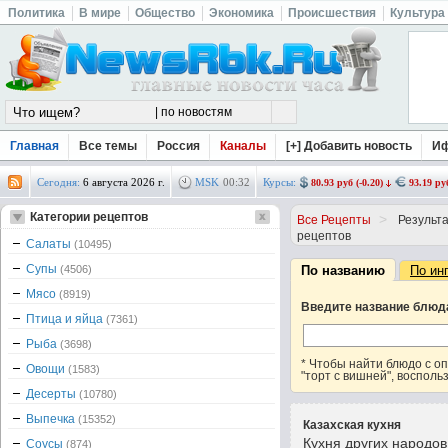
Политика
В мире
Общество
Экономика
Происшествия
Культура
Главная
Все темы
Россия
Каналы
[+] Добавить новость
И
Сегодня:
6 августа 2026 г.
MSK
00
:
32
Курсы:
80.93 руб (-0.20)
93.19 руб
Категории рецептов
>
Все Рецепты
Результа
рецептов
Салаты
(10495)
Супы
(4506)
По названию
По ин
Мясо
(8919)
Введите название блюд
Птица и яйца
(7361)
Рыба
(3698)
* Чтобы найти блюдо с 
Овощи
(1583)
"торт с вишней", восполь
Десерты
(10780)
Выпечка
(15352)
Казахская кухня
Кухня других народо
Соусы
(874)