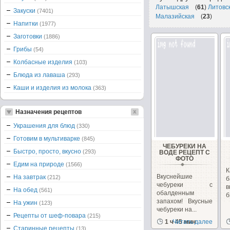
Латышская
(
61
)
Литовс
Закуски
(7401)
Малазийская
(
23
)
Напитки
(1977)
Заготовки
(1886)
Грибы
(54)
Колбасные изделия
(103)
Блюда из лаваша
(293)
Каши и изделия из молока
(363)
Назначения рецептов
Украшения для блюд
(330)
Готовим в мультиварке
(845)
ЧЕБУРЕКИ НА
Быстро, просто, вкусно
(293)
ВОДЕ РЕЦЕПТ С
ФОТО
Едим на природе
(1566)
Вкуснейшие
На завтрак
(212)
б
чебуреки с
в
На обед
(561)
обалденным
б
запахом! Вкусные
На ужин
(123)
чебуреки на...
Рецепты от шеф-повара
(215)
1 ч 45 мин
Читать далее
Старинные рецепты
(13)