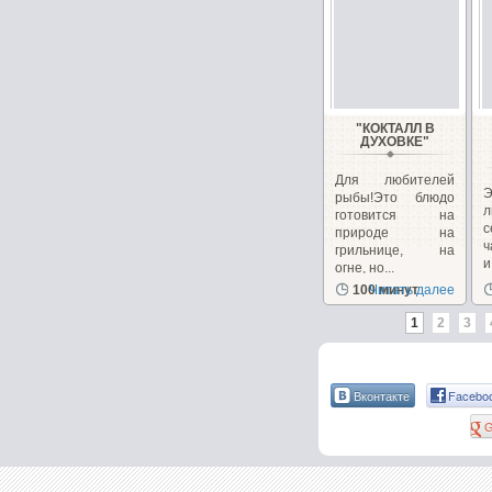
"КOКТАЛЛ В
ДУХОВКЕ"
Для любителей
Э
рыбы!Это блюдо
л
готовится на
с
природе на
ч
грильнице, на
и
огне, но...
100 минут
Читать далее
1
2
3
Вконтакте
Facebo
G