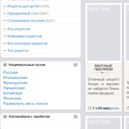
Рецепты для детей
(7375)
Праздничный стол
(3567)
Специальное питание
(5207)
Rss рецептов
Информер рецептов
Все категории рецептов
Топ рецепты
Национальные кухни
ВКУСНЫЕ
ЧЕБУРЕКИ
Русская
Итальянская
Отличный рецепт!
Французская
Т
Лучше и вкуснее
Украинская
к
не найдете! Очень
Китайская
люблю вредную...
ц
Японская
Развернуть весь список
2 ч 40 мин
Читать далее
Автомобили с пробегом