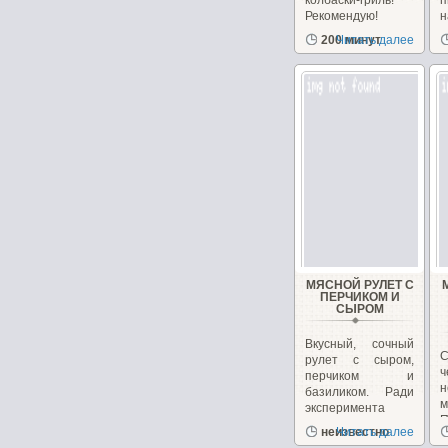
колбаски-гриль!
п
Рекомендую!
Оболочка -...
п
200 минут
Читать далее
МЯСНОЙ РУЛЕТ С
ПЕРЧИКОМ И
СЫРОМ
Вкусный, сочный
рулет с сыром,
ч
перчиком и
базиликом. Ради
м
эксперимента
решила...
неизвестно
Читать далее
з