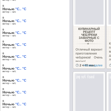
в
Ночью
°C.. °C
ветер – м/c
в
Ночью
°C.. °C
ветер – м/c
КУЛИНАРНЫЙ
в
РЕЦЕПТ
Ночью
°C.. °C
ЧЕБУРЕКИ
ветер – м/c
ЗАВАРНЫЕ С
ФОТО
в
К
Ночью
°C.. °C
п
ветер – м/c
Отличный вариант
в
в
приготовления
Ночью
°C.. °C
чебуреков! Очень
л
ветер – м/c
вкусно!
в
2 ч 45 мин
Читать далее
Ночью
°C.. °C
ветер – м/c
в
Ночью
°C.. °C
ветер – м/c
в
Ночью
°C.. °C
ветер – м/c
в
Ночью
°C.. °C
ветер – м/c