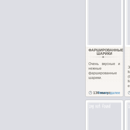
ФАРШИРОВАННЫЕ
ШАРИКИ
Очень вкусные и
Э
нежные
М
фаршированные
(
шарики.
М
м
130 минут
Читать далее