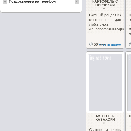
Поздравления на телефон
КАРТОФЕЛЬ С
ПЕРЧИКОМ
Вкусный рецепт из
Н
картофеля для
к
любителей
&quot;погорячее&quot;Вку
м
50 мин
Читать далее
МЯСО ПО-
КАЗАХСКИ
Сытное и очень