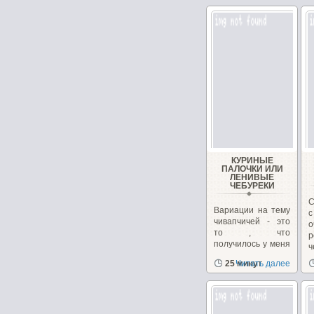
в
КУРИНЫЕ
ПАЛОЧКИ ИЛИ
ЛЕНИВЫЕ
ЧЕБУРЕКИ
С
Вариации на тему
с
чивапчичей - это
то , что
р
получилось у меня
ч
из минимума
Х
25 минут
Читать далее
продуктов...