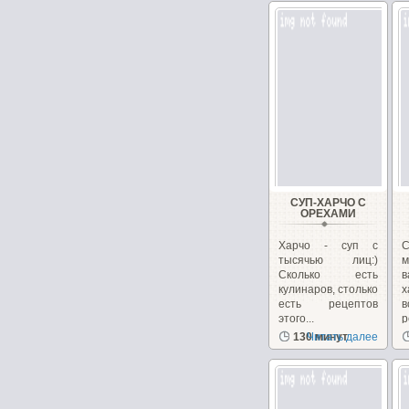
СУП-ХАРЧО С
ОРЕХАМИ
Харчо - суп с
С
тысячью лиц:)
м
Сколько есть
кулинаров, столько
х
есть рецептов
этого...
р
130 минут
Читать далее