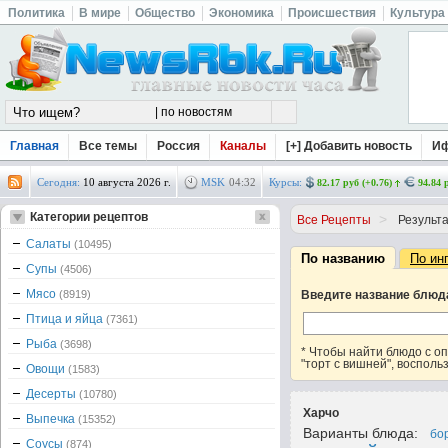
Политика
В мире
Общество
Экономика
Происшествия
Культура
Главная
Все темы
Россия
Каналы
[+] Добавить новость
И
Сегодня:
10 августа 2026 г.
MSK
04
:
32
Курсы:
82.17 руб (+0.76)
94.84 
Категории рецептов
>
Все Рецепты
Результа
Салаты
(10495)
По названию
По ин
Супы
(4506)
Мясо
(8919)
Введите название блюд
Птица и яйца
(7361)
Рыба
(3698)
* Чтобы найти блюдо с 
"торт с вишней", восполь
Овощи
(1583)
Десерты
(10780)
Харчо
Выпечка
(15352)
Варианты блюда:
бо
Соусы
(874)