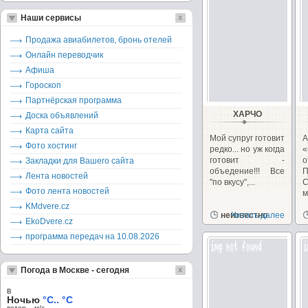
Наши сервисы
Продажа авиабилетов, бронь отелей
Онлайн переводчик
Афиша
Гороскоп
Партнёрская программа
ХАРЧО
Доска объявлений
Карта сайта
Мой супруг готовит
Фото хостинг
редко... но уж когда
«
готовит -
Закладки для Вашего сайта
объедение!!! Все
П
Лента новостей
"по вкусу",...
С
Фото лента новостей
м
KMdvere.cz
неизвестно
Читать далее
EkoDvere.cz
программа передач на 10.08.2026
Погода в Москве - сегодня
в
Ночью
°C.. °C
ветер – м/c