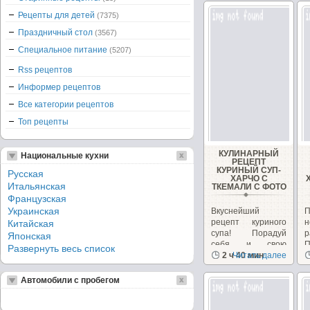
Рецепты для детей
(7375)
Праздничный стол
(3567)
Специальное питание
(5207)
Rss рецептов
Информер рецептов
Все категории рецептов
Топ рецепты
КУЛИНАРНЫЙ
Национальные кухни
РЕЦЕПТ
КУРИНЫЙ СУП-
Русская
ХАРЧО С
Итальянская
ТКЕМАЛИ С ФОТО
Французская
Украинская
Вкуснейший
П
рецепт куриного
н
Китайская
супа! Порадуй
р
Японская
себя и свою
Развернуть весь список
семью!...
2 ч 40 мин
Читать далее
х
Автомобили с пробегом