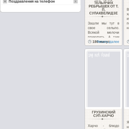
Поздравления на телефон
ТЕЛЬЯЧИХ
РЕБРЫШЕК ОТ Т.
В
П.
СУЛАКВЕЛИДЗЕ
и
Зашли мы тут в
п
свое сельпо.
н
Всякой мелочи
прикупить. А там
такие
180 минут
Читать далее
замечательные...
ГРУЗИНСКИЙ
СУП-ХАРЧО
Я
Харчо - блюдо
н