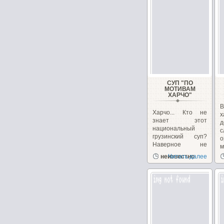
СУП "ПО
МОТИВАМ
ХАРЧО"
Харчо... Кто не
знает этот
д
национальный
с
грузинский суп?
Наверное не
м
ошибусь,...
неизвестно
Читать далее