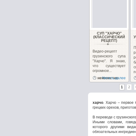
СУП "ХАРЧО"
(КЛАССИЧЕСКИЙ
РЕЦЕПТ)
П
Видео-рецепт
р
грузинского супа
"Харчо". Я знаю,
б
что существует
с
огромное...
п
неизвестно
Читать далее
1
2
харчо
. Харчо – первое
грецких орехов, пригото
В переводе с грузинского
Иными словами, говяд
которого другими вид
обязательных ингредиент