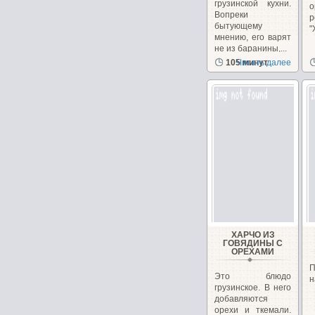
грузинской кухни.
о
Вопреки
бытующему
"
мнению, его варят
не из баранины,...
105 минут
Читать далее
ХАРЧО ИЗ
ГОВЯДИНЫ С
ОРЕХАМИ
П
Это блюдо
н
грузинское. В него
добавляются
орехи и ткемали.