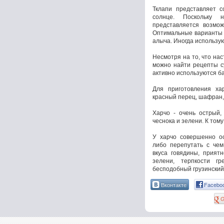
Тклапи представляет 
солнце. Поскольку 
представляется возмож
Оптимальные варианты 
алыча. Иногда использу
Несмотря на то, что нас
можно найти рецепты су
активно используются ба
Для приготовления хар
красный перец, шафран, 
Харчо - очень острый,
чеснока и зелени. К тому
У харчо совершенно ос
либо перепутать с чем
вкуса говядины, прият
зелени, терпкости г
бесподобный грузинский
Вконтакте
Facebo
G