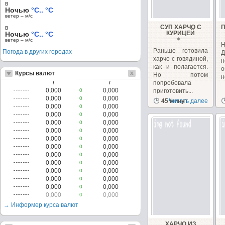
в
Ночью
°C.. °C
ветер – м/c
СУП ХАРЧО С
в
КУРИЦЕЙ
Ночью
°C.. °C
ветер – м/c
Н
Раньше готовила
Погода в других городах
Д
харчо с говядиной,
как и полагается.
о
Курсы валют
Но потом
н
попробовала
/
/
0,000
0,000
0
приготовить...
0,000
0,000
0
45 минут
Читать далее
0,000
0,000
0
0,000
0,000
0
0,000
0,000
0
0,000
0,000
0
0,000
0,000
0
0,000
0,000
0
0,000
0,000
0
0,000
0,000
0
0,000
0,000
0
0,000
0,000
0
0,000
0,000
0
0,000
0,000
0
→ Информер курса валют
ХАРЧО ИЗ