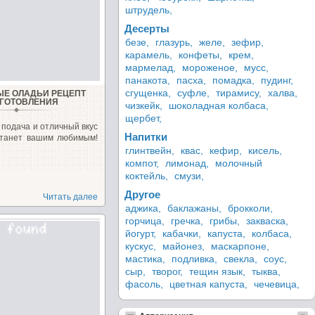
штрудель,
Десерты
безе,
глазурь,
желе,
зефир,
карамель,
конфеты,
крем,
мармелад,
мороженое,
мусс,
панакота,
пасха,
помадка,
пудинг,
сгущенка,
суфле,
тирамису,
халва,
ЫЕ ОЛАДЬИ РЕЦЕПТ
ГОТОВЛЕНИЯ
чизкейк,
шоколадная колбаса,
щербет,
подача и отличный вкус
Напитки
станет вашим любимым!
глинтвейн,
квас,
кефир,
кисель,
компот,
лимонад,
молочный
коктейль,
смузи,
Другое
Читать далее
аджика,
баклажаны,
брокколи,
горчица,
гречка,
грибы,
закваска,
йогурт,
кабачки,
капуста,
колбаса,
кускус,
майонез,
маскарпоне,
мастика,
подливка,
свекла,
соус,
сыр,
творог,
тещин язык,
тыква,
фасоль,
цветная капуста,
чечевица,