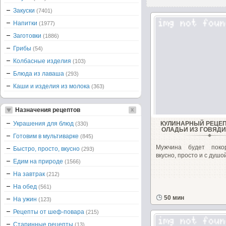
Закуски
(7401)
Напитки
(1977)
Заготовки
(1886)
Грибы
(54)
Колбасные изделия
(103)
Блюда из лаваша
(293)
Каши и изделия из молока
(363)
Назначения рецептов
Украшения для блюд
КУЛИНАРНЫЙ РЕЦЕП
(330)
ОЛАДЬИ ИЗ ГОВЯДИ
Готовим в мультиварке
(845)
Мужчина будет поко
Быстро, просто, вкусно
(293)
вкусно, просто и с душой
Едим на природе
(1566)
На завтрак
(212)
На обед
(561)
50 мин
На ужин
(123)
Рецепты от шеф-повара
(215)
Старинные рецепты
(13)