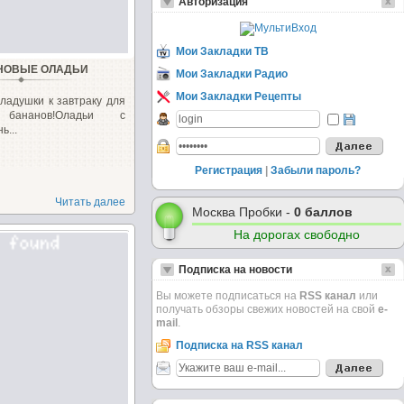
Авторизация
Мои Закладки ТВ
НОВЫЕ ОЛАДЬИ
Мои Закладки Радио
Мои Закладки Рецепты
ладушки к завтраку для
 бананов!Оладьи с
ь...
Регистрация
|
Забыли пароль?
Читать далее
Москва Пробки -
0 баллов
На дорогах свободно
Подписка на новости
Вы можете подписаться на
RSS канал
или
получать обзоры свежих новостей на свой
e-
mail
.
Подписка на RSS канал