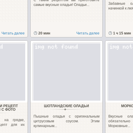
С таким рецептом вы приготовите
Забавные о
самые вкусные оладья! Оладьи...
начинкой к лю
Читать далее
20 мин
Читать далее
1 ч 15 мин
И РЕЦЕПТ
ШОТЛАНДСКИЕ ОЛАДЬИ
МОРК
 С ФОТО
Пышные оладья с оригинальным
Вкусные ол
в на грядке,
цитрусовым соусом. Этим
обязательно
ецепт для их
кулинарным...
Морковные...