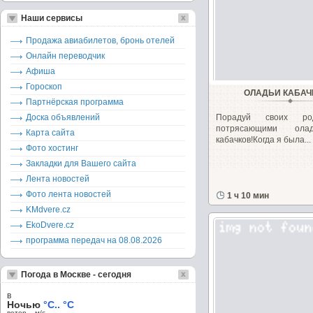
Наши сервисы
Продажа авиабилетов, бронь отелей
Онлайн переводчик
Афиша
Гороскоп
ОЛАДЬИ КАБА
Партнёрская программа
Доска объявлений
Порадуй своих ро
потрясающими ола
Карта сайта
кабачков!Когда я была...
Фото хостинг
Закладки для Вашего сайта
Лента новостей
Фото лента новостей
1 ч 10 мин
KMdvere.cz
EkoDvere.cz
программа передач на 08.08.2026
Погода в Москве - сегодня
в
Ночью
°C.. °C
ветер – м/c