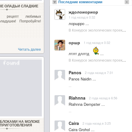
Последние комментарии
Е ОЛАДЬИ СЛАДКИЕ
ждолоиориор
ый рецепт любимых
1 год назад в 0:32
оладушек! Попробуйте!
лоршрро ...
В Конкурсе экологических проектов в Подмосковье активно участвовала молодежь :: NewsRbk.ru...
оршр
1 год назад в 0:32
Читать далее
лтлт дллтд
...
В Конкурсе экологических проектов в Подмосковье активно участвовала молодежь :: NewsRbk.ru...
Panos
2 года назад в 7:31
Panos Naidin ...
...
Riahnna
2 года назад в 6:56
Riahnna Dempster ...
...
ЯБЛОКАМИ НА МОЛОКЕ
Caira
2 года назад в 3:25
 ПРИГОТОВЛЕНИЯ
Caira Grohol ...