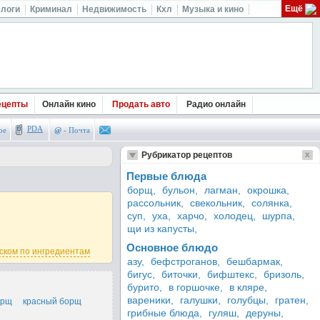
Ещё
логи
Криминал
Недвижимость
Кхл
Музыка и кино
ецепты
Онлайн кино
Продать авто
Радио онлайн
PDA
ое
@
- Почта
Рубрикатор рецептов
Первые блюда
борщ,
бульон,
лагман,
окрошка,
рассольник,
свекольник,
солянка,
суп,
уха,
харчо,
холодец,
шурпа,
щи из капусты,
Основное блюдо
ском по ингредиентам
азу,
бефстроганов,
бешбармак,
бигус,
биточки,
бифштекс,
бризоль,
бурито,
в горшочке,
в кляре,
вареники,
галушки,
голубцы,
гратен,
орщ
красный борщ
грибные блюда,
гуляш,
деруны,