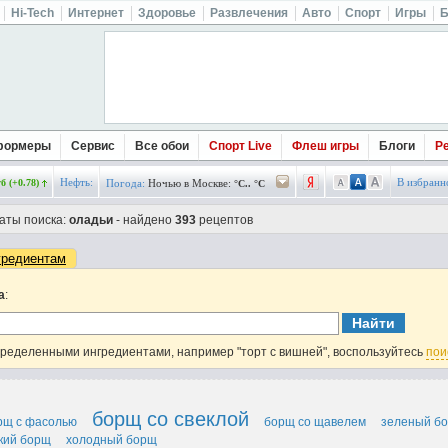
Hi-Tech
Интернет
Здоровье
Развлечения
Авто
Спорт
Игры
Б
формеры
Сервис
Все обои
Спорт Live
Флеш игры
Блоги
Р
Нефть:
В избранн
б (+0.78)
Погода:
Ночью в Москве:
°C.. °C
аты поиска:
оладьи
- найдено
393
рецептов
гредиентам
а
:
пределенными ингредиентами, например "торт с вишней", воспользуйтесь
пои
борщ со свеклой
рщ с фасолью
борщ со щавелем
зеленый б
кий борщ
холодный борщ