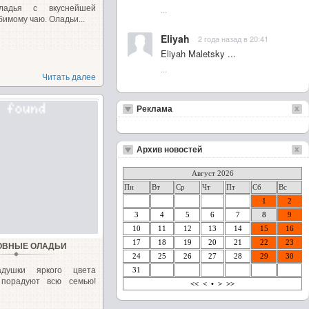
ладья с вкуснейшей
...
бимому чаю. Оладьи...
Eliyah
2 года назад в 20:41
Eliyah Maletsky ...
...
Читать далее
Реклама
Архив новостей
Август 2026
Пн
Вт
Ср
Чт
Пт
Сб
Вс
1
2
3
4
5
6
7
8
9
10
11
12
13
14
15
16
17
18
19
20
21
22
23
ОВНЫЕ ОЛАДЬИ
24
25
26
27
28
29
30
адушки яркого цвета
31
 порадуют всю семью!
<<
<
•
>
>>