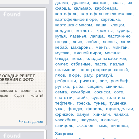
долма,
драники,
жаркое,
зразы,
из
фарша,
кальмар,
карбонара,
картофель,
картофельная запеканка,
картофельное пюре,
картошка,
картошка с мясом,
каша,
клецки,
колдуны,
котлеты,
крокеты,
курица,
кутья,
лазанья,
лапша,
ласточкино
гнездо,
лечо,
лобио,
лосось,
люля-
кебаб,
макароны,
манты,
минтай,
мусака,
мясной пирог,
мясные
блюда,
мясо,
оладьи из кабачков,
омлет,
отбивные,
паста,
паэлья,
пельмени,
перец фаршированный,
плов,
пюре,
рагу,
рататуй,
Е ОЛАДЬИ РЕЦЕПТ
ОВЛЕНИЯ С ФОТО
ребрышки,
ризотто,
рис,
ростбиф,
рулька,
рыба,
сациви,
свинина,
кономить время этот
семга,
скумбрия,
сосиски,
соте,
дьев будет кстати!
спагетти,
стейк,
судак,
телятина,
тефтели,
треска,
тунец,
тушенка,
утка,
фондю,
форель,
фрикадельки,
фрикасе,
ханум,
хинкали,
чанахи,
чахохбили,
шаурма,
шашлык,
Читать далее
шницель,
эскалоп,
язык,
яичница,
Закуски