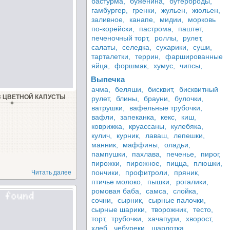
бастурма,
буженина,
бутерброды,
гамбургер,
гренки,
жульен,
жюльен,
заливное,
канапе,
мидии,
морковь
по-корейски,
пастрома,
паштет,
печеночный торт,
роллы,
рулет,
салаты,
селедка,
сухарики,
суши,
тарталетки,
террин,
фаршированные
яйца,
форшмак,
хумус,
чипсы,
Выпечка
ачма,
беляши,
бисквит,
бисквитный
З ЦВЕТНОЙ КАПУСТЫ
рулет,
блины,
брауни,
булочки,
ватрушки,
вафельные трубочки,
вафли,
запеканка,
кекс,
киш,
коврижка,
круассаны,
кулебяка,
кулич,
курник,
лаваш,
лепешки,
манник,
маффины,
оладьи,
пампушки,
пахлава,
печенье,
пирог,
пирожки,
пирожное,
пицца,
плюшки,
пончики,
профитроли,
пряник,
Читать далее
птичье молоко,
пышки,
рогалики,
ромовая баба,
самса,
слойка,
сочни,
сырник,
сырные палочки,
сырные шарики,
творожник,
тесто,
торт,
трубочки,
хачапури,
хворост,
хлеб,
чебуреки,
шарлотка,