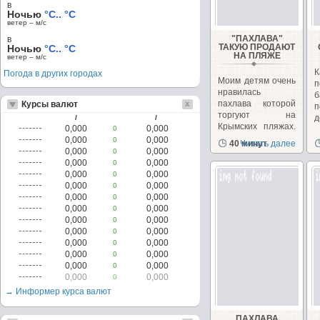
в
Ночью
°C.. °C
ветер – м/c
"ПАХЛАВА"
в
ТАКУЮ ПРОДАЮТ
Ночью
°C.. °C
НА ПЛЯЖЕ
ветер – м/c
К
Погода в других городах
Моим детям очень
п
нравилась
пахлава которой
Курсы валют
торгуют на
д
/
/
Крымских пляжах.
0,000
0,000
0
Перепробовали...
0,000
0,000
0
40 минут
Читать далее
0,000
0,000
0
0,000
0,000
0
0,000
0,000
0
0,000
0,000
0
0,000
0,000
0
0,000
0,000
0
0,000
0,000
0
0,000
0,000
0
0,000
0,000
0
0,000
0,000
0
0,000
0,000
0
0,000
0,000
0
→ Информер курса валют
ПАХЛАВА