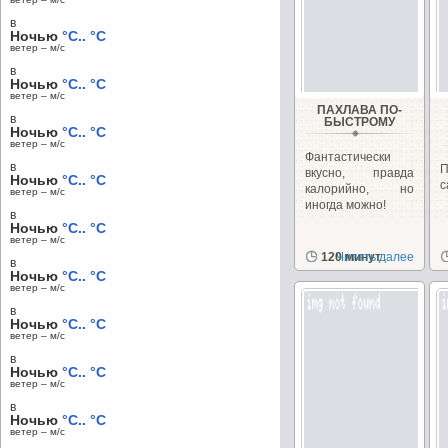
в
Ночью
°C.. °C
ветер – м/c
в
Ночью
°C.. °C
ветер – м/c
ПАХЛАВА ПО-
в
БЫСТРОМУ
Ночью
°C.. °C
ветер – м/c
Фантастически
в
вкусно, правда
Ночью
°C.. °C
с
калорийно, но
ветер – м/c
иногда можно!
в
Ночью
°C.. °C
ветер – м/c
120 минут
Читать далее
в
Ночью
°C.. °C
ветер – м/c
в
Ночью
°C.. °C
ветер – м/c
в
Ночью
°C.. °C
ветер – м/c
в
Ночью
°C.. °C
ветер – м/c