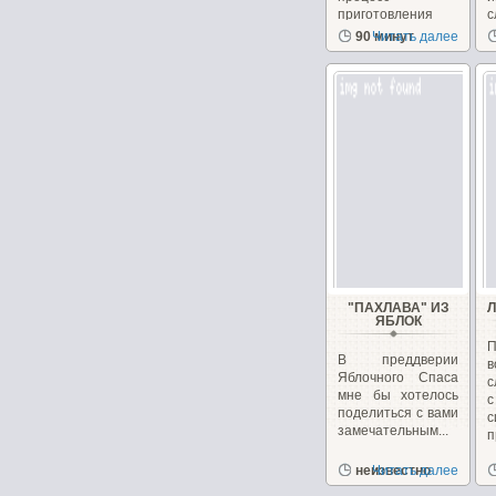
приготовления
с
этого...
90 минут
Читать далее
"ПАХЛАВА" ИЗ
ЯБЛОК
П
В преддверии
в
Яблочного Спаса
с
мне бы хотелось
поделиться с вами
с
замечательным...
п
неизвестно
Читать далее