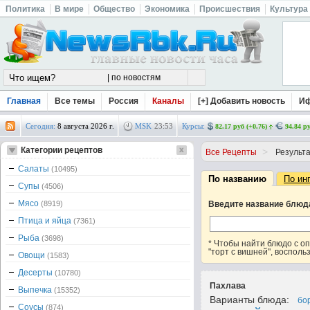
Политика
В мире
Общество
Экономика
Происшествия
Культура
Главная
Все темы
Россия
Каналы
[+] Добавить новость
И
Сегодня:
8 августа 2026 г.
MSK
23
:
53
Курсы:
82.17 руб (+0.76)
94.84 ру
Категории рецептов
>
Все Рецепты
Результа
Салаты
(10495)
По названию
По ин
Супы
(4506)
Мясо
(8919)
Введите название блюд
Птица и яйца
(7361)
Рыба
(3698)
* Чтобы найти блюдо с 
"торт с вишней", восполь
Овощи
(1583)
Десерты
(10780)
Пахлава
Выпечка
(15352)
Варианты блюда:
бо
Соусы
(874)