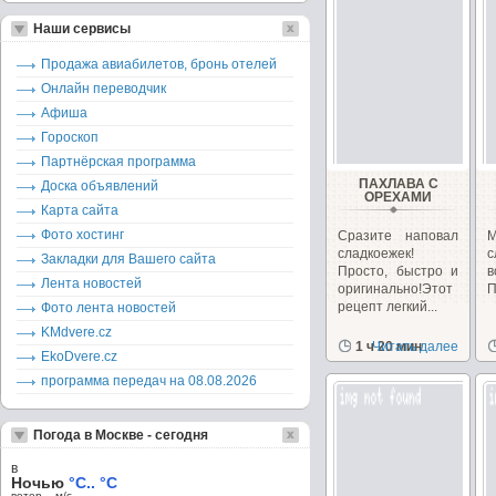
Наши сервисы
Продажа авиабилетов, бронь отелей
Онлайн переводчик
Афиша
Гороскоп
Партнёрская программа
ПАХЛАВА С
Доска объявлений
ОРЕХАМИ
Карта сайта
Фото хостинг
Сразите наповал
М
сладкоежек!
с
Закладки для Вашего сайта
Просто, быстро и
Лента новостей
оригинально!Этот
П
рецепт легкий...
Фото лента новостей
KMdvere.cz
1 ч 20 мин
Читать далее
EkoDvere.cz
программа передач на 08.08.2026
Погода в Москве - сегодня
в
Ночью
°C.. °C
ветер – м/c