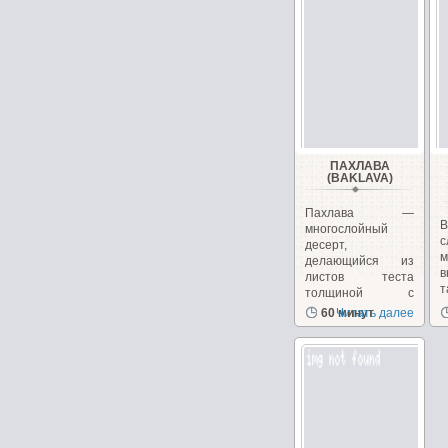
ПАХЛАВА
(BAKLAVA)
Пахлава —
В
многослойный
с
десерт,
м
делающийся из
в
листов теста
толщиной с
р
бумагу,...
60 минут
Читать далее