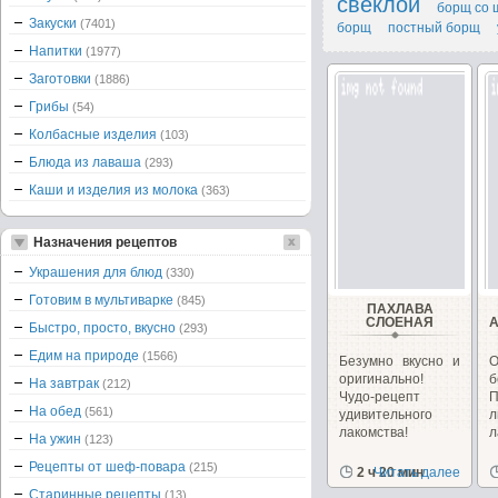
свеклой
борщ со 
Закуски
(7401)
борщ
постный борщ
Напитки
(1977)
Заготовки
(1886)
Грибы
(54)
Колбасные изделия
(103)
Блюда из лаваша
(293)
Каши и изделия из молока
(363)
Назначения рецептов
Украшения для блюд
(330)
Готовим в мультиварке
(845)
ПАХЛАВА
СЛОЕНАЯ
Быстро, просто, вкусно
(293)
Едим на природе
(1566)
Безумно вкусно и
оригинально!
б
На завтрак
(212)
Чудо-рецепт
П
На обед
(561)
удивительного
лакомства!
л
На ужин
(123)
Рецепты от шеф-повара
(215)
2 ч 20 мин
Читать далее
Старинные рецепты
(13)