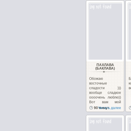
ПАХЛАВА
(БАКЛАВА)
Обожаю
Б
восточные
к
сладости )))
в
вообще сладкое
оооочень люблю))
Вот вам мой
рецептик,...
90 минут
Читать далее