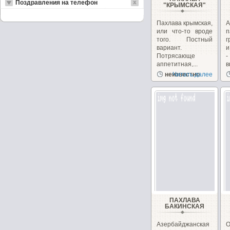
Поздравления на телефон
"КРЫМСКАЯ"
Пахлава крымская,
А
или что-то вроде
того. Постный
г
вариант.
и
Потрясающе
-
аппетитная,...
в
неизвестно
Читать далее
ПАХЛАВА
БАКИНСКАЯ
Азербайджанская
О