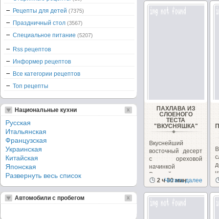
Рецепты для детей
(7375)
Праздничный стол
(3567)
Специальное питание
(5207)
Rss рецептов
Информер рецептов
Все категории рецептов
Топ рецепты
ПАХЛАВА ИЗ
Национальные кухни
СЛОЕНОГО
ТЕСТА
Русская
"ВКУСНЯШКА"
Итальянская
Французская
Вкуснейший
Украинская
В
восточный десерт
с
Китайская
с ореховой
д
Японская
начинкой
Вкуснейшая
Развернуть весь список
2 ч 30 мин
Читать далее
к
пахлава...
Автомобили с пробегом