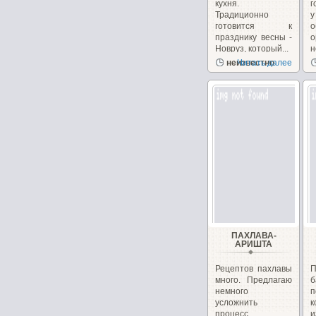
кухня.
г
Традиционно
готовится к
празднику весны -
о
Новруз, который...
н
неизвестно
Читать далее
ПАХЛАВА-
АРИШТА
Рецептов пахлавы
много. Предлагаю
немного
п
усложнить
к
процесс