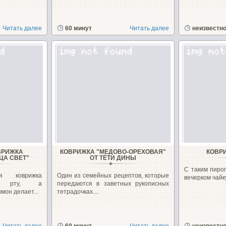
Читать далее
60 минут
Читать далее
неизвестн
ВРИЖКА
КОВРИЖКА "МЕДОВО-ОРЕХОВАЯ"
КОВР
ЦА СВЕТ"
ОТ ТЁТИ ДИНЫ
С таким пирог
ая коврижка
Один из семейных рецептов, которые
вечерком чайку
о рту, а
передаются в заветных рукописных
он делает...
тетрадочках....