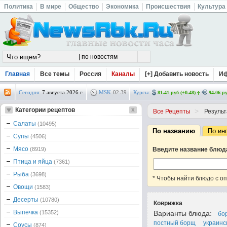
Политика
В мире
Общество
Экономика
Происшествия
Культура
Главная
Все темы
Россия
Каналы
[+] Добавить новость
И
Сегодня:
7 августа 2026 г.
MSK
02
:
39
Курсы:
81.41 руб (+0.48)
94.06 ру
Категории рецептов
>
Все Рецепты
Результ
Салаты
(10495)
По названию
По ин
Супы
(4506)
Мясо
(8919)
Введите название блюд
Птица и яйца
(7361)
Рыба
(3698)
* Чтобы найти блюдо с о
Овощи
(1583)
Десерты
(10780)
Коврижка
Выпечка
(15352)
Варианты блюда:
бо
постный борщ
украинс
Соусы
(874)