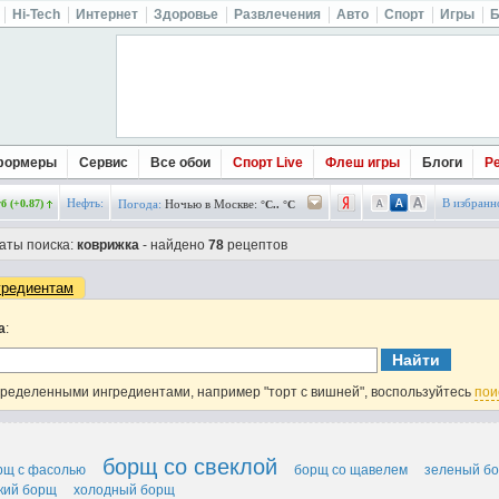
Hi-Tech
Интернет
Здоровье
Развлечения
Авто
Спорт
Игры
Б
формеры
Сервис
Все обои
Спорт Live
Флеш игры
Блоги
Р
Нефть:
В избранн
б (+0.87)
Погода:
Ночью в Москве:
°C.. °C
аты поиска:
коврижка
- найдено
78
рецептов
гредиентам
а
:
пределенными ингредиентами, например "торт с вишней", воспользуйтесь
пои
борщ со свеклой
рщ с фасолью
борщ со щавелем
зеленый б
кий борщ
холодный борщ