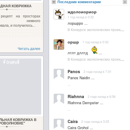
Последние комментарии
ДНАЯ КОВРИЖКА
ждолоиориор
рецепт на просторах
1 год назад в 0:32
ета, немного
лоршрро ...
вала, и получилось...
В Конкурсе экологических проектов в Подмосковье активно участвовала молодежь :: NewsRbk.ru...
оршр
1 год назад в 0:32
Читать далее
лтлт дллтд
...
В Конкурсе экологических проектов в Подмосковье активно участвовала молодежь :: NewsRbk.ru...
Panos
2 года назад в 7:31
Panos Naidin ...
...
Riahnna
2 года назад в 6:56
Riahnna Dempster ...
...
ЛЬНАЯ КОВРИЖКА В
Caira
2 года назад в 3:25
РОВОЛНОВКЕ"
Caira Grohol ...