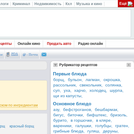
Ещё
логи
Криминал
Недвижимость
Кхл
Музыка и кино
ецепты
Онлайн кино
Продать авто
Радио онлайн
PDA
ое
@
- Почта
Рубрикатор рецептов
Первые блюда
борщ,
бульон,
лагман,
окрошка,
рассольник,
свекольник,
солянка,
суп,
уха,
харчо,
холодец,
шурпа,
щи из капусты,
Основное блюдо
ском по ингредиентам
азу,
бефстроганов,
бешбармак,
бигус,
биточки,
бифштекс,
бризоль,
бурито,
в горшочке,
в кляре,
вареники,
галушки,
голубцы,
гратен,
орщ
красный борщ
грибные блюда,
гуляш,
деруны,