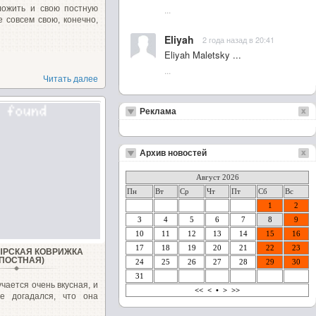
ложить и свою постную
...
е совсем свою, конечно,
Eliyah
2 года назад в 20:41
Eliyah Maletsky ...
...
Читать далее
Реклама
Архив новостей
Август 2026
Пн
Вт
Ср
Чт
Пт
Сб
Вс
1
2
3
4
5
6
7
8
9
10
11
12
13
14
15
16
17
18
19
20
21
22
23
РСКАЯ КОВРИЖКА
(ПОСТНАЯ)
24
25
26
27
28
29
30
31
чается очень вкусная, и
<<
<
•
>
>>
е догадался, что она