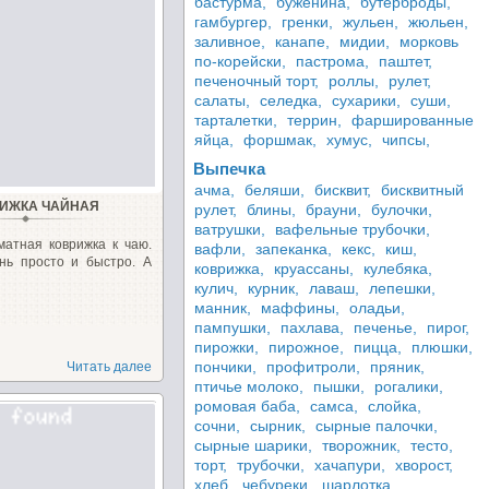
бастурма,
буженина,
бутерброды,
гамбургер,
гренки,
жульен,
жюльен,
заливное,
канапе,
мидии,
морковь
по-корейски,
пастрома,
паштет,
печеночный торт,
роллы,
рулет,
салаты,
селедка,
сухарики,
суши,
тарталетки,
террин,
фаршированные
яйца,
форшмак,
хумус,
чипсы,
Выпечка
ачма,
беляши,
бисквит,
бисквитный
ИЖКА ЧАЙНАЯ
рулет,
блины,
брауни,
булочки,
ватрушки,
вафельные трубочки,
матная коврижка к чаю.
вафли,
запеканка,
кекс,
киш,
нь просто и быстро. А
коврижка,
круассаны,
кулебяка,
кулич,
курник,
лаваш,
лепешки,
манник,
маффины,
оладьи,
пампушки,
пахлава,
печенье,
пирог,
пирожки,
пирожное,
пицца,
плюшки,
пончики,
профитроли,
пряник,
Читать далее
птичье молоко,
пышки,
рогалики,
ромовая баба,
самса,
слойка,
сочни,
сырник,
сырные палочки,
сырные шарики,
творожник,
тесто,
торт,
трубочки,
хачапури,
хворост,
хлеб,
чебуреки,
шарлотка,