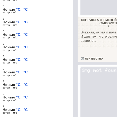
в
Ночью
°C.. °C
ветер – м/c
в
КОВРИЖКА С ТЫКВОЙ
Ночью
°C.. °C
СЫВОРОТ
ветер – м/c
в
Влажная, мягкая и поле
Ночью
°C.. °C
И для тех, кто ограни
ветер – м/c
рационе...
в
Ночью
°C.. °C
ветер – м/c
в
неизвестно
Ночью
°C.. °C
ветер – м/c
в
Ночью
°C.. °C
ветер – м/c
в
Ночью
°C.. °C
ветер – м/c
в
Ночью
°C.. °C
ветер – м/c
в
Ночью
°C.. °C
ветер – м/c