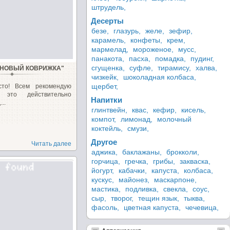
штрудель,
Десерты
безе,
глазурь,
желе,
зефир,
карамель,
конфеты,
крем,
мармелад,
мороженое,
мусс,
панакота,
пасха,
помадка,
пудинг,
сгущенка,
суфле,
тирамису,
халва,
НОВЫЙ КОВРИЖКА"
чизкейк,
шоколадная колбаса,
щербет,
сто! Всем рекомендую
, это действительно
Напитки
..
глинтвейн,
квас,
кефир,
кисель,
компот,
лимонад,
молочный
коктейль,
смузи,
Другое
Читать далее
аджика,
баклажаны,
брокколи,
горчица,
гречка,
грибы,
закваска,
йогурт,
кабачки,
капуста,
колбаса,
кускус,
майонез,
маскарпоне,
мастика,
подливка,
свекла,
соус,
сыр,
творог,
тещин язык,
тыква,
фасоль,
цветная капуста,
чечевица,