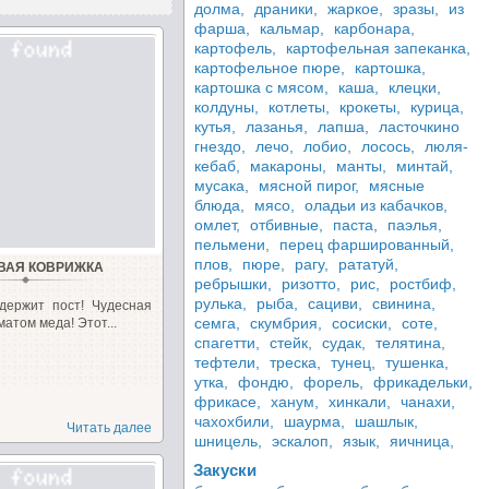
долма,
драники,
жаркое,
зразы,
из
фарша,
кальмар,
карбонара,
картофель,
картофельная запеканка,
картофельное пюре,
картошка,
картошка с мясом,
каша,
клецки,
колдуны,
котлеты,
крокеты,
курица,
кутья,
лазанья,
лапша,
ласточкино
гнездо,
лечо,
лобио,
лосось,
люля-
кебаб,
макароны,
манты,
минтай,
мусака,
мясной пирог,
мясные
блюда,
мясо,
оладьи из кабачков,
омлет,
отбивные,
паста,
паэлья,
пельмени,
перец фаршированный,
плов,
пюре,
рагу,
рататуй,
ВАЯ КОВРИЖКА
ребрышки,
ризотто,
рис,
ростбиф,
рулька,
рыба,
сациви,
свинина,
 держит пост! Чудесная
семга,
скумбрия,
сосиски,
соте,
атом меда! Этот...
спагетти,
стейк,
судак,
телятина,
тефтели,
треска,
тунец,
тушенка,
утка,
фондю,
форель,
фрикадельки,
фрикасе,
ханум,
хинкали,
чанахи,
чахохбили,
шаурма,
шашлык,
Читать далее
шницель,
эскалоп,
язык,
яичница,
Закуски