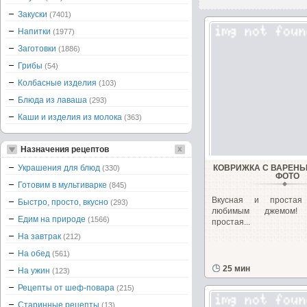
Закуски
(7401)
Напитки
(1977)
Заготовки
(1886)
Грибы
(54)
Колбасные изделия
(103)
Блюда из лаваша
(293)
Каши и изделия из молока
(363)
Назначения рецептов
Украшения для блюд
КОВРИЖКА С ВАРЕНЬ
(330)
ФОТО
Готовим в мультиварке
(845)
Вкусная и простая
Быстро, просто, вкусно
(293)
любимым джемом!
Едим на природе
(1566)
простая...
На завтрак
(212)
На обед
(561)
25 мин
На ужин
(123)
Рецепты от шеф-повара
(215)
Старинные рецепты
(13)