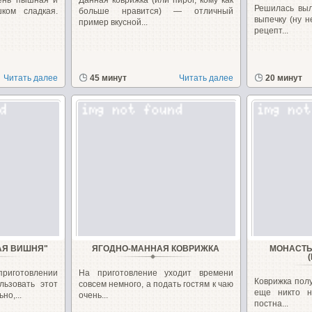
чень пышная и
Данная коврижка (или пирог, кому как
Решилась вы
ком сладкая.
больше нравится) — отличный
выпечку (ну н
пример вкусной...
рецепт...
Читать далее
45 минут
Читать далее
20 минут
АЯ ВИШНЯ"
ЯГОДНО-МАННАЯ КОВРИЖКА
МОНАСТЫ
иготовлении
На приготовление уходит времени
Коврижка полу
льзовать этот
совсем немного, а подать гостям к чаю
еще никто н
но,...
очень...
постна...