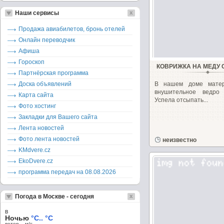
Наши сервисы
Продажа авиабилетов, бронь отелей
Онлайн переводчик
Афиша
Гороскоп
КОВРИЖКА НА МЕДУ 
Партнёрская программа
Доска объявлений
В нашем доме матер
внушительное ведро
Карта сайта
Успела отсыпать...
Фото хостинг
Закладки для Вашего сайта
Лента новостей
Фото лента новостей
неизвестно
KMdvere.cz
EkoDvere.cz
программа передач на 08.08.2026
Погода в Москве - сегодня
в
Ночью
°C.. °C
ветер – м/c