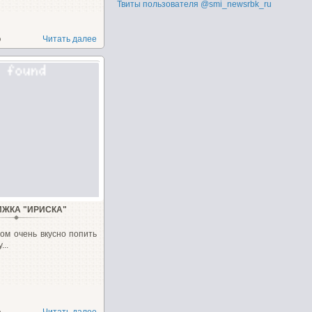
Твиты пользователя @smi_newsrbk_ru
о
Читать далее
ИЖКА "ИРИСКА"
ом очень вкусно попить
...