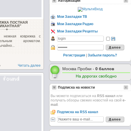
Авторизация
Мои Закладки ТВ
ИЖКА ПОСТНАЯ
Мои Закладки Радио
ИКАНТНАЯ"
Мои Закладки Рецепты
и нежная коврижка с
амельным ароматом.
ычайно...
Регистрация
|
Забыли пароль?
о
Читать далее
Москва Пробки -
0 баллов
На дорогах свободно
Подписка на новости
Вы можете подписаться на
RSS канал
или
получать обзоры свежих новостей на свой
e-
mail
.
Подписка на RSS канал