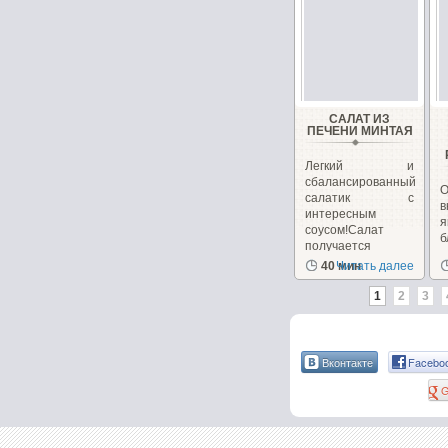
САЛАТ ИЗ
ПЕЧЕНИ МИНТАЯ
Легкий и
сбалансированный
О
салатик с
в
интересным
я
соусом!Салат
б
получается
в
сбалансированным...
40 мин
Читать далее
1
2
3
Вконтакте
Facebo
G