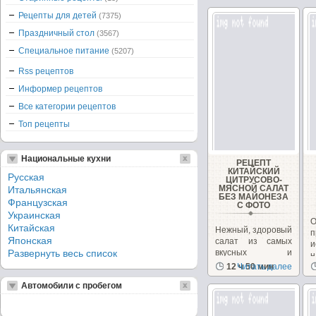
Рецепты для детей
(7375)
Праздничный стол
(3567)
Специальное питание
(5207)
Rss рецептов
Информер рецептов
Все категории рецептов
Топ рецепты
Национальные кухни
РЕЦЕПТ
КИТАЙСКИЙ
Русская
ЦИТРУСОВО-
МЯСНОЙ САЛАТ
Итальянская
БЕЗ МАЙОНЕЗА
Французская
С ФОТО
Украинская
О
Китайская
Нежный, здоровый
Японская
салат из самых
и
Развернуть весь список
вкусных и
н
полезных
12 ч 50 мин
Читать далее
Л
составляющих!
Автомобили с пробегом