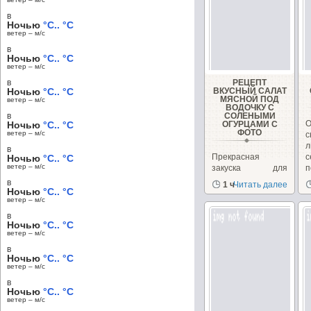
в
Ночью
°C.. °C
ветер – м/c
в
Ночью
°C.. °C
ветер – м/c
в
РЕЦЕПТ
Ночью
°C.. °C
ВКУСНЫЙ САЛАТ
МЯСНОЙ ПОД
ветер – м/c
ВОДОЧКУ С
в
СОЛЕНЫМИ
Ночью
°C.. °C
ОГУРЦАМИ С
ФОТО
ветер – м/c
с
л
в
Прекрасная
с
Ночью
°C.. °C
ветер – м/c
закуска для
п
дружеских
в
1 ч
Читать далее
застолий!
Ночью
°C.. °C
ветер – м/c
в
Ночью
°C.. °C
ветер – м/c
в
Ночью
°C.. °C
ветер – м/c
в
Ночью
°C.. °C
ветер – м/c