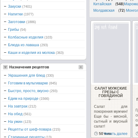
Китайская
(
548
)
Марокк
Закуски
(7401)
Молдавская
(
72
)
Монго
Напитки
(1977)
Заготовки
(1886)
Грибы
(54)
Колбасные изделия
(103)
Блюда из лаваша
(293)
Каши и изделия из молока
(363)
Назначения рецептов
Украшения для блюд
(330)
Готовим в мультиварке
(845)
САЛАТ МУЖСКИЕ
Быстро, просто, вкусно
(293)
ГРЕЗЫ С
ГОВЯДИНОЙ
Едим на природе
(1566)
На завтрак
(212)
Салат для
Г
покорения мужчин!
На обед
(561)
с
Еще бы - мясной,
с
сытный и вкусный
На ужин
(123)
в
салат!
Рецепты от шеф-повара
(215)
50 мин
Читать далее
Старинные рецепты
(13)