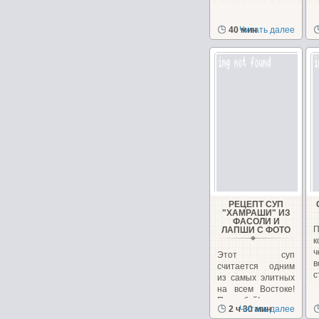
40 мин
Читать далее
РЕЦЕПТ СУП
"ХАМРАШИ" ИЗ
ФАСОЛИ И
П
ЛАПШИ С ФОТО
к
Этот суп
в
считается одним
с
из самых элитных
на всем Востоке!
Попробуй!
2 ч 30 мин
Читать далее