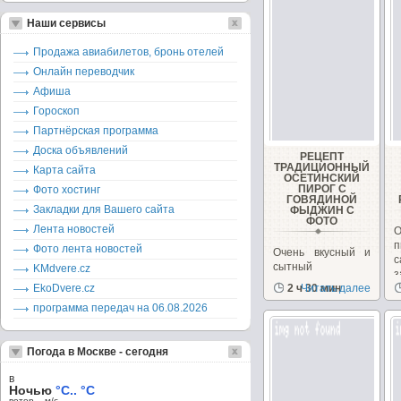
Наши сервисы
Продажа авиабилетов, бронь отелей
Онлайн переводчик
Афиша
Гороскоп
Партнёрская программа
Доска объявлений
РЕЦЕПТ
ТРАДИЦИОННЫЙ
Карта сайта
ОСЕТИНСКИЙ
ПИРОГ С
Фото хостинг
ГОВЯДИНОЙ
Закладки для Вашего сайта
ФЫДЖИН С
ФОТО
Лента новостей
п
Фото лента новостей
Очень вкусный и
с
сытный
KMdvere.cz
осетинский пирог
EkoDvere.cz
2 ч 30 мин
Читать далее
б
станет домашней
программа передач на 06.08.2026
традицией!
Погода в Москве - сегодня
в
Ночью
°C.. °C
ветер – м/c