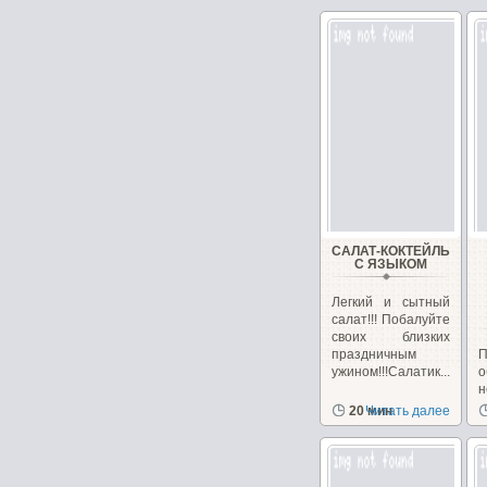
САЛАТ-КОКТЕЙЛЬ
С ЯЗЫКОМ
Легкий и сытный
салат!!! Побалуйте
своих близких
праздничным
П
ужином!!!Салатик...
о
н
20 мин
Читать далее
г