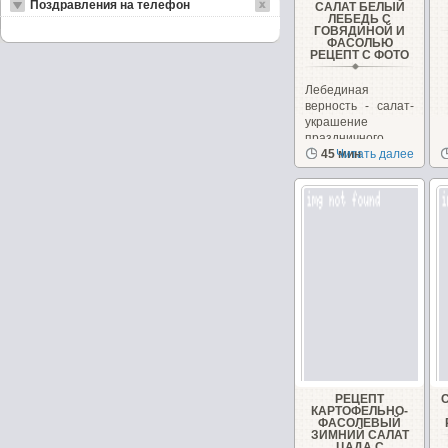
Поздравления на телефон
САЛАТ БЕЛЫЙ
ЛЕБЕДЬ С
ГОВЯДИНОЙ И
ФАСОЛЬЮ
РЕЦЕПТ С ФОТО
Лебединая
верность - салат-
украшение
праздничного
стола!Понравился
45 мин
Читать далее
вкус...
РЕЦЕПТ
КАРТОФЕЛЬНО-
ФАСОЛЕВЫЙ
ЗИМНИЙ САЛАТ
ЦАДА С