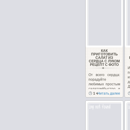
КАК
ПРИГОТОВИТЬ
САЛАТ ИЗ
СЕРДЦА С ЛУКОМ
РЕЦЕПТ С ФОТО
И
п
От всего сердца:
и
порадуйте
д
любимых простым
Д
салатом!быстро и
п
вкусно, из
1 ч
Читать далее
доступных...