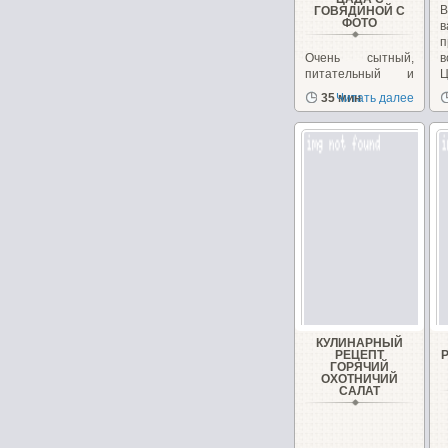
В
ГОВЯДИНОЙ С
ФОТО
в
п
Очень сытный,
питательный и
Ц
вкусный салат для
Ц
35 мин
Читать далее
любителей
мясных
салатовКулинарный...
КУЛИНАРНЫЙ
РЕЦЕПТ
ГОРЯЧИЙ
ОХОТНИЧИЙ
САЛАТ