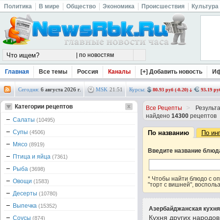
Политика
В мире
Общество
Экономика
Происшествия
Культура
Главная
Все темы
Россия
Каналы
[+] Добавить новость
И
Сегодня:
6 августа 2026 г.
MSK
21
:
51
Курсы:
80.93 руб (-0.20)
93.19 руб
Категории рецептов
>
Все Рецепты
Результа
найдено
14300
рецептов
Салаты
(10495)
Супы
(4506)
По названию
По ин
Мясо
(8919)
Введите название блюд
Птица и яйца
(7361)
Рыба
(3698)
* Чтобы найти блюдо с 
Овощи
(1583)
"торт с вишней", восполь
Десерты
(10780)
Выпечка
(15352)
Азербайджанская кухня
Кухня других народо
Соусы
(874)