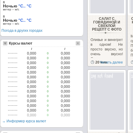
в
Ночью
°C.. °C
ветер – м/c
в
САЛАТ С
Ночью
°C.. °C
ГОВЯДИНОЙ И
ветер – м/c
СВЕКЛОЙ
РЕЦЕПТ С ФОТО
Погода в других городах
Оливье и винегрет
с
Курсы валют
в одном! Не
П
/
/
просто вкусно, но
б
0,000
0,000
0
очень вкусно!
П
0,000
0,000
0
Салат –
20 мин
Читать далее
0,000
0,000
0
альтернатива...
0,000
0,000
0
0,000
0,000
0
0,000
0,000
0
0,000
0,000
0
0,000
0,000
0
0,000
0,000
0
0,000
0,000
0
0,000
0,000
0
0,000
0,000
0
0,000
0,000
0
0,000
0,000
0
→ Информер курса валют