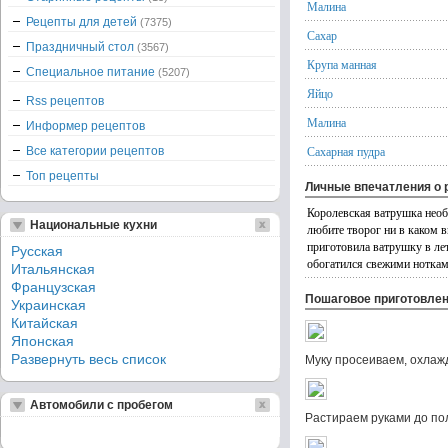
Малина
Рецепты для детей
(7375)
Сахар
Праздничный стол
(3567)
Крупа манная
Специальное питание
(5207)
Яйцо
Rss рецептов
Малина
Информер рецептов
Сахарная пудра
Все категории рецептов
Топ рецепты
Личные впечатления о 
Королевская ватрушка необ
Национальные кухни
любите творог ни в каком в
приготовила ватрушку в лет
Русская
обогатился свежими нотка
Итальянская
Французская
Пошаговое приготовле
Украинская
Китайская
Японская
Развернуть весь список
Муку просеиваем, охлаж
Автомобили с пробегом
Растираем руками до по