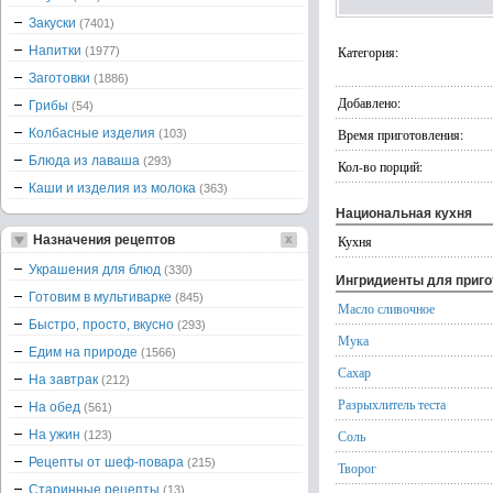
Закуски
(7401)
Напитки
Категория:
(1977)
Заготовки
(1886)
Добавлено:
Грибы
(54)
Колбасные изделия
Время приготовления:
(103)
Блюда из лаваша
(293)
Кол-во порций:
Каши и изделия из молока
(363)
Национальная кухня
Назначения рецептов
Кухня
Украшения для блюд
(330)
Ингридиенты для приг
Готовим в мультиварке
(845)
Масло сливочное
Быстро, просто, вкусно
(293)
Мука
Едим на природе
(1566)
Сахар
На завтрак
(212)
Разрыхлитель теста
На обед
(561)
На ужин
Соль
(123)
Рецепты от шеф-повара
(215)
Творог
Старинные рецепты
(13)