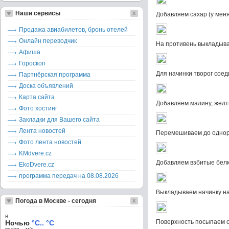
Наши сервисы
Добавляем сахар (у мен
Продажа авиабилетов, бронь отелей
Онлайн переводчик
На противень выкладыва
Афиша
Гороскоп
Для начинки творог сое
Партнёрская программа
Доска объявлений
Карта сайта
Добавляем малину, желт
Фото хостинг
Закладки для Вашего сайта
Лента новостей
Перемешиваем до однор
Фото лента новостей
KMdvere.cz
Добавляем взбитые бел
EkoDvere.cz
программа передач на 08.08.2026
Выкладываем начинку на
Погода в Москве - сегодня
в
Поверхность посыпаем 
Ночью
°C.. °C
ветер – м/c