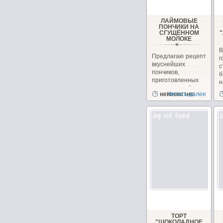
ЛАЙМОВЫЕ
ПОНЧИКИ НА
СГУЩЁННОМ
МОЛОКЕ
Предлагаю рецепт
вкуснейших
с
пончиков,
б
приготовленных
н
на сгущённом
неизвестно
Читать далее
молоке с
чудесным...
ТОРТ
"ШОКОЛАДНОЕ