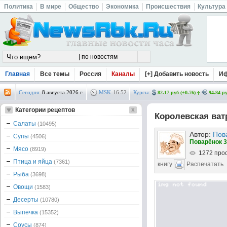
Политика
В мире
Общество
Экономика
Происшествия
Культура
Главная
Все темы
Россия
Каналы
[+] Добавить новость
И
Сегодня:
8 августа 2026 г.
MSK
16
:
52
Курсы:
82.17 руб (+0.76)
94.84 ру
Категории рецептов
Королевская ват
Салаты
(10495)
Автор:
Пов
Супы
(4506)
Поварёнок 3
Мясо
(8919)
1272 про
Птица и яйца
(7361)
книгу
Распечатать
Рыба
(3698)
Овощи
(1583)
Десерты
(10780)
Выпечка
(15352)
Соусы
(874)