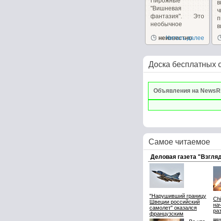
Пирожные
в
"Вишневая
фантазия". Это
п
необычное
в
пирожное
и
неизвестно
Читать далее
сочетает в себе,...
Доска бесплатных 
Объявления на NewsR
Самое читаемое