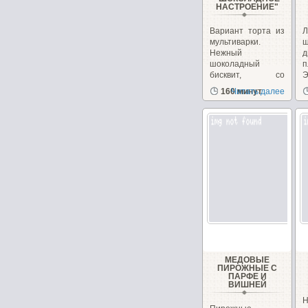
НАСТРОЕНИЕ"
Вариант торта из
Л
мультиварки.
ш
Нежный
д
шоколадный
п
бисквит, со
Э
сметанным
з
160 минут
Читать далее
кремом...
д
МЕДОВЫЕ
ПИРОЖНЫЕ С
ПАРФЕ И
ВИШНЕЙ
Н