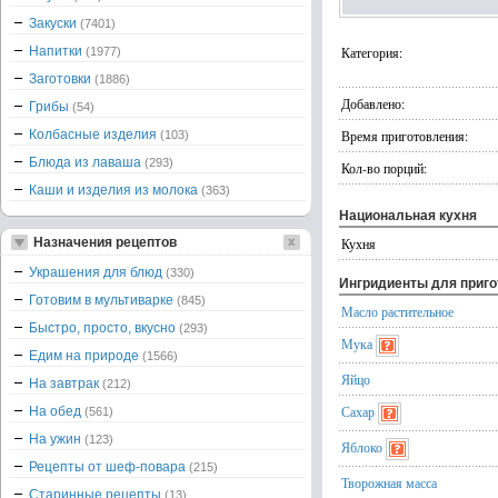
Закуски
(7401)
Напитки
Категория:
(1977)
Заготовки
(1886)
Добавлено:
Грибы
(54)
Колбасные изделия
Время приготовления:
(103)
Блюда из лаваша
(293)
Кол-во порций:
Каши и изделия из молока
(363)
Национальная кухня
Назначения рецептов
Кухня
Украшения для блюд
(330)
Ингридиенты для приг
Готовим в мультиварке
(845)
Масло растительное
Быстро, просто, вкусно
(293)
Мука
Едим на природе
(1566)
Яйцо
На завтрак
(212)
Сахар
На обед
(561)
На ужин
(123)
Яблоко
Рецепты от шеф-повара
(215)
Творожная масса
Старинные рецепты
(13)