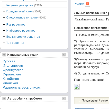
Малина
Рецепты для детей
(7375)
Праздничный стол
(3567)
Личные впечатления о 
Специальное питание
(5207)
Легкий и вкусный пирог. Ре
Rss рецептов
Пошаговое приготовле
Информер рецептов
1) Яблоки вымыть, очист
Все категории рецептов
2) Приготовить тесто 
Топ рецепты
растереть до бела. Доба
хаотично выложить н
Выпекать при 180* до го
Национальные кухни
3)Малину вымыть и пр
Русская
пюре. Добавить творожн
Итальянская
ванилин по вкусу).
Французская
4) Остудить шарлотку. С
Украинская
Китайская
Приятного аппетита!
Японская
Развернуть весь список
Автомобили с пробегом
← Предыдущий реце