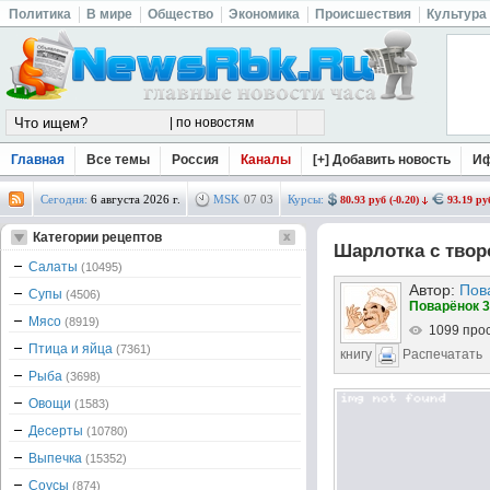
Политика
В мире
Общество
Экономика
Происшествия
Культура
Главная
Все темы
Россия
Каналы
[+] Добавить новость
И
Сегодня:
6 августа 2026 г.
MSK
07
:
03
Курсы:
80.93 руб (-0.20)
93.19 руб
Категории рецептов
Шарлотка с тво
Салаты
(10495)
Автор:
Пов
Супы
(4506)
Поварёнок 3
Мясо
(8919)
1099 про
Птица и яйца
(7361)
книгу
Распечатать
Рыба
(3698)
Овощи
(1583)
Десерты
(10780)
Выпечка
(15352)
Соусы
(874)