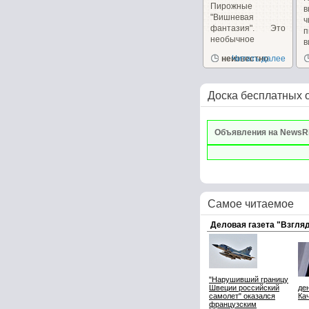
Пирожные
в
"Вишневая
фантазия". Это
п
необычное
в
пирожное
и
неизвестно
Читать далее
сочетает в себе,...
Доска бесплатных 
Объявления на NewsR
Самое читаемое