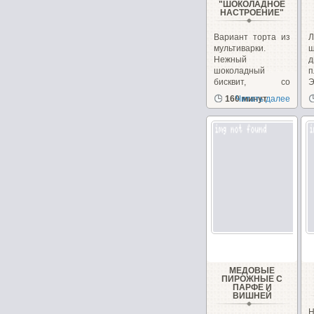
"ШОКОЛАДНОЕ
НАСТРОЕНИЕ"
Вариант торта из
Л
мультиварки.
ш
Нежный
д
шоколадный
п
бисквит, со
Э
сметанным
з
160 минут
Читать далее
кремом...
д
МЕДОВЫЕ
ПИРОЖНЫЕ С
ПАРФЕ И
ВИШНЕЙ
Н