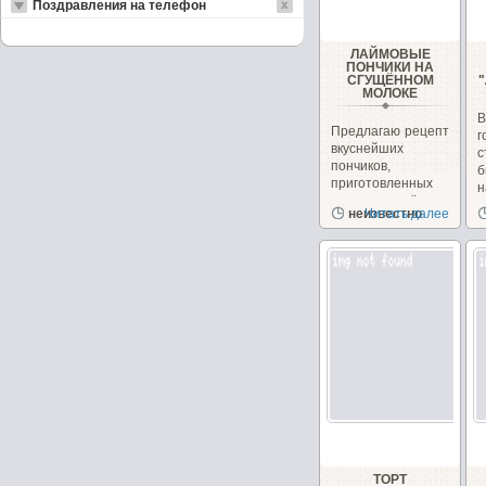
Поздравления на телефон
ЛАЙМОВЫЕ
ПОНЧИКИ НА
СГУЩЁННОМ
МОЛОКЕ
Предлагаю рецепт
вкуснейших
с
пончиков,
б
приготовленных
н
на сгущённом
неизвестно
Читать далее
молоке с
чудесным...
ТОРТ