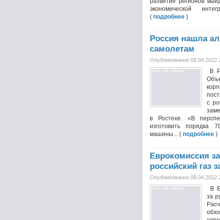
развитие регионов вый
экономической интег
(
подробнее
)
Россия нашла а
самолетам
Опубликованно 08.04.2022 
В Ро
Об
кор
по
с ро
зам
в Ростехе. «В персп
изготовить порядка 7
машины... (
подробнее
)
Еврокомиссия за
российский газ з
Опубликованно 08.04.2022 
В Ев
за р
Расч
обх