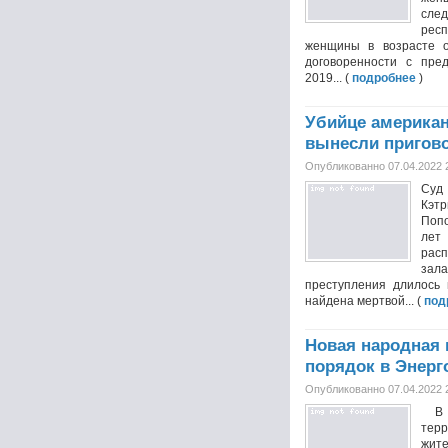
сле
респ
женщины в возрасте 
договоренности с пр
2019... (
подробнее
)
Убийце америка
вынесли пригов
Опубликованно 07.04.2022 
Суд
Кэт
Попо
лет
рас
зал
преступления длилось 
найдена мертвой... (
под
Новая народная 
порядок в Энерг
Опубликованно 07.04.2022 
В З
тер
жите