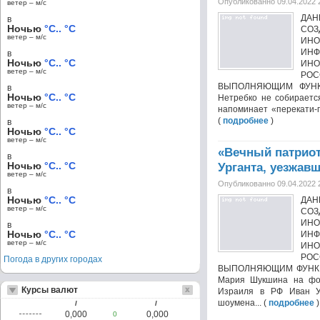
Опубликованно 09.04.2022 
ветер – м/c
ДА
в
Ночью
°C.. °C
СОЗ
ветер – м/c
ИНО
ИНФ
в
Ночью
°C.. °C
ИН
ветер – м/c
РО
ВЫПОЛНЯЮЩИМ ФУНК
в
Ночью
°C.. °C
Нетребко не собираетс
ветер – м/c
напоминает «перекати-по
(
подробнее
)
в
Ночью
°C.. °C
ветер – м/c
«Вечный патрио
в
Ночью
°C.. °C
Урганта, уезжав
ветер – м/c
Опубликованно 09.04.2022 
в
Ночью
°C.. °C
ДА
ветер – м/c
СОЗ
ИНО
в
Ночью
°C.. °C
ИНФ
ветер – м/c
ИН
РО
Погода в других городах
ВЫПОЛНЯЮЩИМ ФУНКЦИ
Мария Шукшина на фон
Курсы валют
Израиля в РФ Иван У
шоумена... (
подробнее
)
/
/
0,000
0,000
0