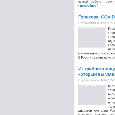
четкой работе трансп
(
подробнее
)
Голикова: COVID
Опубликованно 09.04.2022 
Росс
заяв
забо
од
соо
на
[заболеваемости>, но ко
В России за минувшие сут
Из грибного миц
который выгляди
Опубликованно 08.04.2022 
Кал
за
био
осно
и ч
тел
директор компании Мэт
открывает будущее диза