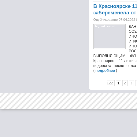
В Красноярске 1
забеременела от
Опубликованно 07.04.2022 
ДА
СОЗ
ИНО
ИНФ
ИН
РО
ВЫПОЛНЯЮЩИМ ФУН
Красноярске 11-летня
подростка после секс
(
подробнее
)
122
1
2
3