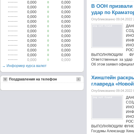
0,000
0,000
0
В ООН призвали 
0,000
0,000
0
удар по Крамато
0,000
0,000
0
0,000
0,000
0
Опубликованно 09.04.2022 
0,000
0,000
0
ДА
0,000
0,000
0
СОЗ
0,000
0,000
0
ИНО
0,000
0,000
0
ИНФ
0,000
0,000
0
ИН
0,000
0,000
0
РО
0,000
0,000
0
ВЫПОЛНЯЮЩИМ ФУН
0,000
0,000
0
Ответственные за удар
0,000
0,000
0
Об этом заявил официал
→ Информер курса валют
Хинштейн раскры
Поздравления на телефон
главреда «Новой
Опубликованно 09.04.2022 
ДА
СОЗ
ИНО
ИНФ
ИН
РО
ВЫПОЛНЯЮЩИМ ФУНКЦИ
Госдумы Александр Хинш