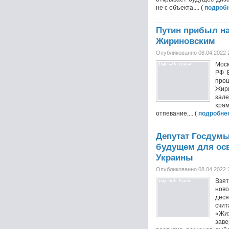
не с объекта,... (
подроб
Путин прибыл н
Жириновским
Опубликованно 08.04.2022 
Моск
РФ 
про
Жири
зале
хра
отпевание,... (
подробне
Депутат Госдумы
будущем для ос
Украины
Опубликованно 08.04.2022 
Взят
ново
дес
счи
«Жиз
зав