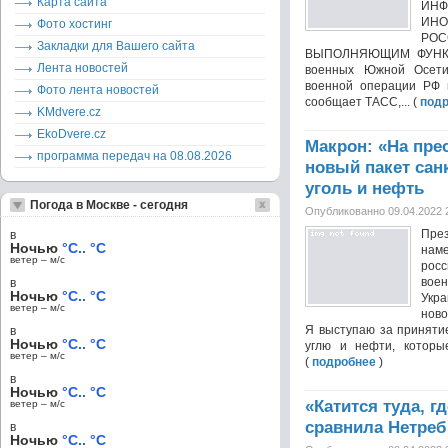
Карта сайта
ИНФ
ИН
Фото хостинг
РО
Закладки для Вашего сайта
ВЫПОЛНЯЮЩИМ ФУНКЦ
Лента новостей
военных Южной Осети
военной операции РФ н
Фото лента новостей
сообщает ТАСС,... (
под
KMdvere.cz
EkoDvere.cz
Макрон: «На пре
программа передач на 08.08.2026
новый пакет сан
уголь и нефть
Погода в Москве - сегодня
Опубликованно 09.04.2022 
Пре
в
Ночью
°C.. °C
нам
ветер – м/c
росс
вое
в
Ночью
°C.. °C
Укр
ветер – м/c
ново
Я выступаю за принятие
в
Ночью
°C.. °C
углю и нефти, которые
ветер – м/c
(
подробнее
)
в
Ночью
°C.. °C
«Катится туда, 
ветер – м/c
сравнила Нетреб
в
Ночью
°C.. °C