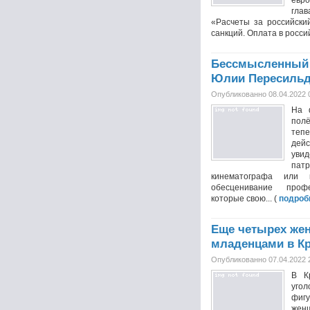
евр
глав
«Расчеты за российский
санкций. Оплата в россий
Бессмысленный 
Юлии Пересиль
Опубликованно 08.04.2022 
На 
пол
теп
дейс
уви
пат
кинематографа или 
обесценивание проф
которые свою... (
подроб
Еще четырех жен
младенцами в К
Опубликованно 07.04.2022 
В К
уго
фиг
жен