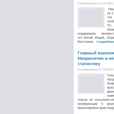
Опубликованно 07.04.2022 
Обш
не к
эти
соо
TV,
Огр
поддержали множе
это Китай, Индия, Изра
Восточная... (
подробне
Главный военком
Неприлично и н
статистику
Опубликованно 07.04.2022 
Спе
про
Ин
кра
дан
памя
список не пополняетс
конференции 5 апре
Красноярского края Андре