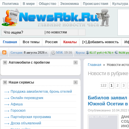
Политика
В мире
Общество
Экономика
Происшествия
Культура
Главная
Все темы
Россия
Каналы
[+] Добавить новость
И
Сегодня:
8 августа 2026 г.
MSK
19
:
16
Курсы:
82.17 руб (+0.76)
94.84 ру
Автомобили с пробегом
Главная
» Новости исто
Новости в рубрик
Наши сервисы
122
1
2
3
Продажа авиабилетов, бронь отелей
Бибилов заявил 
Онлайн переводчик
Южной Осетии в 
Афиша
Гороскоп
Опубликованно 10.04.2022 
Партнёрская программа
ДА
СОЗ
Доска объявлений
ИНО