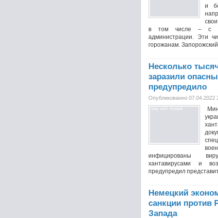
и б
напр
свои
в том числе – с пр
администрации. Эти чи
горожанам. Запорожский.
Несколько тысяч
заразили опасн
предупредило
Опубликованно 07.04.2022 
Мин
укр
хан
до
спе
вое
инфицированы виру
хантавирусами и во
предупредил представите
Немецкий эконом
санкции против 
Запада