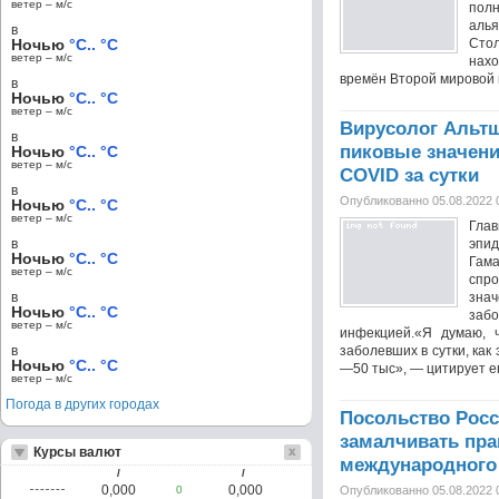
ветер – м/c
пол
аль
в
Ночью
°C.. °C
Стол
ветер – м/c
нах
времён Второй мировой во
в
Ночью
°C.. °C
ветер – м/c
Вирусолог Альтш
в
пиковые значени
Ночью
°C.. °C
ветер – м/c
COVID за сутки
в
Опубликованно 05.08.2022 
Ночью
°C.. °C
ветер – м/c
Гл
в
эпи
Ночью
°C.. °C
Га
ветер – м/c
спр
в
зн
Ночью
°C.. °C
за
ветер – м/c
инфекцией.«Я думаю, 
в
заболевших в сутки, как 
Ночью
°C.. °C
—50 тыс», — цитирует ег
ветер – м/c
Погода в других городах
Посольство Росс
замалчивать пра
Курсы валют
международного
/
/
0,000
0,000
0
Опубликованно 05.08.2022 