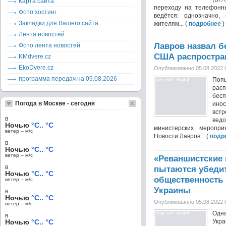
Карта сайта
переходу на телефонн
Фото хостинг
ведётся: однозначно,
Закладки для Вашего сайта
жителям... (
подробнее
)
Лента новостей
Лавров назвал 
Фото лента новостей
США распростра
KMdvere.cz
EkoDvere.cz
Опубликованно 05.08.2022 
программа передач на 09.08.2026
По
расп
бес
Погода в Москве - сегодня
ино
вст
в
вед
Ночью
°C.. °C
министерских меропр
ветер – м/c
Новости.Лавров... (
подр
в
Ночью
°C.. °C
ветер – м/c
«Реваншистские 
в
пытаются убеди
Ночью
°C.. °C
общественность
ветер – м/c
Украины
в
Ночью
°C.. °C
Опубликованно 05.08.2022 
ветер – м/c
Одн
в
Ночью
°C.. °C
Укра