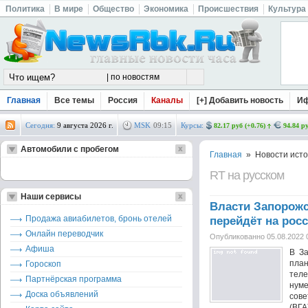
Политика
В мире
Общество
Экономика
Происшествия
Культура
Главная
Все темы
Россия
Каналы
[+] Добавить новость
И
Сегодня:
9 августа 2026 г.
MSK
09
:
15
Курсы:
82.17 руб (+0.76)
94.84 ру
Автомобили с пробегом
Главная
» Новости исто
RT на русском
Наши сервисы
Власти Запорожс
Продажа авиабилетов, бронь отелей
перейдёт на рос
Онлайн переводчик
Опубликованно 05.08.2022 
Афиша
В З
пла
Гороскоп
тел
Партнёрская программа
нум
Доска объявлений
сов
(ВГА