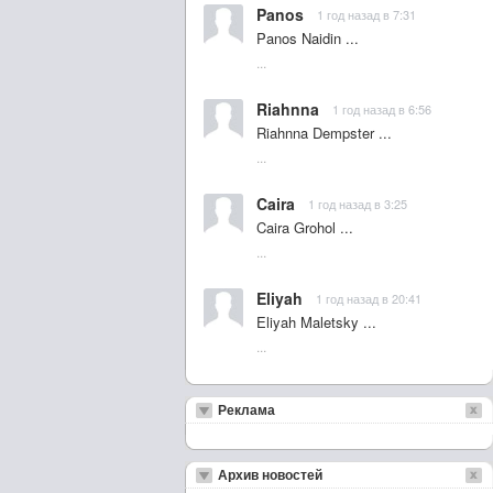
Panos
1 год назад в 7:31
Panos Naidin ...
...
Riahnna
1 год назад в 6:56
Riahnna Dempster ...
...
Caira
1 год назад в 3:25
Caira Grohol ...
...
Eliyah
1 год назад в 20:41
Eliyah Maletsky ...
...
Реклама
Архив новостей