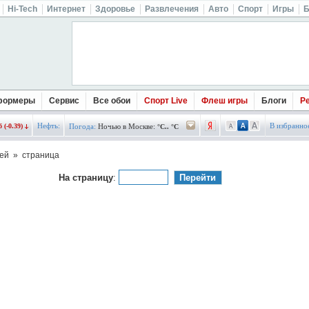
Hi-Tech
Интернет
Здоровье
Развлечения
Авто
Спорт
Игры
Б
формеры
Сервис
Все обои
Спорт Live
Флеш игры
Блоги
Р
Нефть:
В избранно
 (-0.39)
Погода:
Ночью в Москве:
°C.. °C
ей » страница
На страницу
: