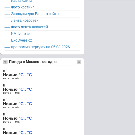
Карта сайта
Фото хостинг
Закладки для Вашего сайта
Лента новостей
Фото лента новостей
KMdvere.cz
EkoDvere.cz
программа передач на 06.08.2026
Погода в Москве - сегодня
в
Ночью
°C.. °C
ветер – м/c
в
Ночью
°C.. °C
ветер – м/c
в
Ночью
°C.. °C
ветер – м/c
в
Ночью
°C.. °C
ветер – м/c
в
Ночью
°C.. °C