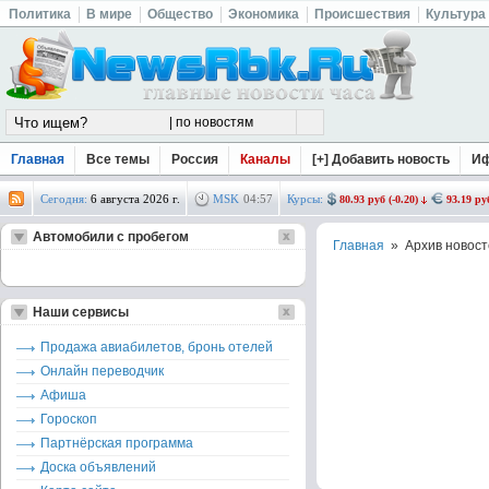
Политика
В мире
Общество
Экономика
Происшествия
Культура
Главная
Все темы
Россия
Каналы
[+] Добавить новость
И
Сегодня:
6 августа 2026 г.
MSK
04
:
57
Курсы:
80.93 руб (-0.20)
93.19 руб
Автомобили с пробегом
Главная
» Архив новост
Наши сервисы
Продажа авиабилетов, бронь отелей
Онлайн переводчик
Афиша
Гороскоп
Партнёрская программа
Доска объявлений