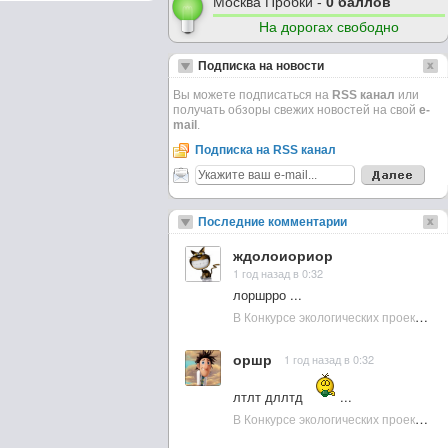
Москва Пробки -
0 баллов
На дорогах свободно
Подписка на новости
Вы можете подписаться на
RSS канал
или
получать обзоры свежих новостей на свой
e-
mail
.
Подписка на RSS канал
Последние комментарии
ждолоиориор
1 год назад в 0:32
лоршрро ...
В Конкурсе экологических проектов в Подмосковье активно участвовала молодежь :: NewsRbk.ru...
оршр
1 год назад в 0:32
лтлт дллтд
...
В Конкурсе экологических проектов в Подмосковье активно участвовала молодежь :: NewsRbk.ru...