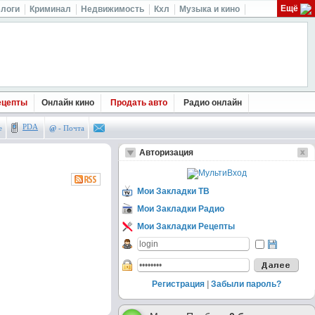
Ещё
логи
Криминал
Недвижимость
Кхл
Музыка и кино
ецепты
Онлайн кино
Продать авто
Радио онлайн
PDA
е
@
- Почта
Авторизация
Мои Закладки ТВ
Мои Закладки Радио
Мои Закладки Рецепты
Регистрация
|
Забыли пароль?