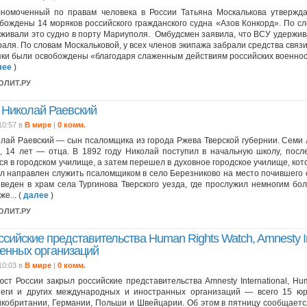
номоченный по правам человека в России Татьяна Москалькова утвержда
бождены 14 моряков российского гражданского судна «Азов Конкорд». По с
живали это судно в порту Мариуполя. Омбудсмен заявила, что ВСУ удержива
аля. По словам Москальковой, у всех членов экипажа забрали средства связ
ки были освобождены «благодаря слаженным действиям российских военнос
лее
)
ПОЛИТ.РУ
Николай Раевский
10:57 в
В мире
|
0 комм.
лай Раевский — сын псаломщика из города Ржева Тверской губернии. Семи ле
, 14 лет — отца. В 1892 году Николай поступил в начальную школу, посл
ся в городском училище, а затем перешел в духовное городское училище, кото
л направлен служить псаломщиком в село Березниково на место почившего о
веден в храм села Тургинова Тверского уезда, где прослужил немногим бол
же... (
далее
)
ПОЛИТ.РУ
сийские представительства Human Rights Watch, Amnesty In
венных организаций
10:03 в
В мире
|
0 комм.
ст России закрыл российские представительства Amnesty International, Hu
неги и других международных и иностранных организаций — всего 15 ю
кобритании, Германии, Польши и Швейцарии. Об этом в пятницу сообщаетс