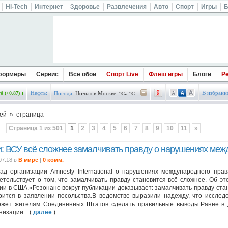
Hi-Tech
Интернет
Здоровье
Развлечения
Авто
Спорт
Игры
Б
формеры
Сервис
Все обои
Спорт Live
Флеш игры
Блоги
Р
Нефть:
В избранн
б (+0.87)
Погода:
Ночью в Москве:
°C.. °C
ей » страница
Страница 1 из 501
1
2
3
4
5
6
7
8
9
10
11
»
и: ВСУ всё сложнее замалчивать правду о нарушениях меж
07:18 в
В мире
|
0 комм.
ад организации Amnesty International о нарушениях международного прав
етельствует о том, что замалчивать правду становится всё сложнее. Об эт
ии в США.«Резонанс вокруг публикации доказывает: замалчивать правду ста
рится в заявлении посольства.В ведомстве выразили надежду, что исслед
ожет жителям Соединённых Штатов сделать правильные выводы.Ранее в 
низации... (
далее
)