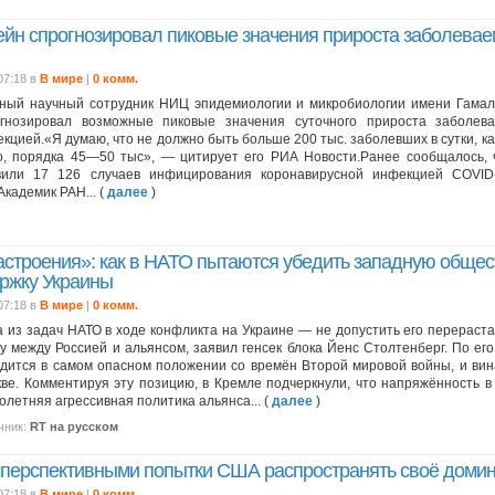
ейн спрогнозировал пиковые значения прироста заболевае
07:18 в
В мире
|
0 комм.
ный научный сотрудник НИЦ эпидемиологии и микробиологии имени Гама
огнозировал возможные пиковые значения суточного прироста заболева
кцией.«Я думаю, что не должно быть больше 200 тыс. заболевших в сутки, ка
о, порядка 45—50 тыс», — цитирует его РИА Новости.Ранее сообщалось, ч
вили 17 126 случаев инфицирования коронавирусной инфекцией COVI
Академик РАН... (
далее
)
астроения»: как в НАТО пытаются убедить западную общес
ржку Украины
07:18 в
В мире
|
0 комм.
 из задач НАТО в ходе конфликта на Украине — не допустить его перерас
у между Россией и альянсом, заявил генсек блока Йенс Столтенберг. По его
дится в самом опасном положении со времён Второй мировой войны, и вин
ве. Комментируя эту позицию, в Кремле подчеркнули, что напряжённость 
олетняя агрессивная политика альянса... (
далее
)
чник:
RT на русском
сперспективными попытки США распространять своё доми
07:18 в
В мире
|
0 комм.