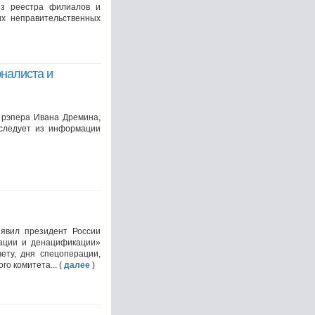
из реестра филиалов и
их неправительственных
рналиста и
 рэпера Ивана Дремина,
 следует из информации
явил президент России
ации и денацификации»
ету, дня спецоперации,
о комитета... (
далее
)