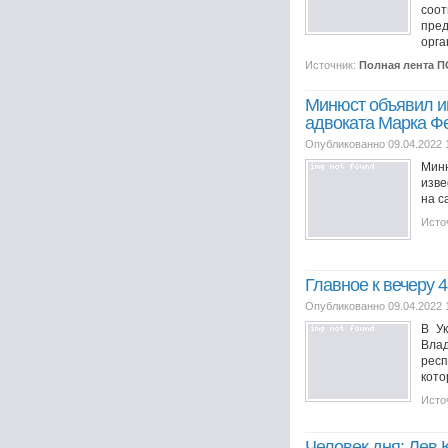
соо
пре
орга
Источник:
Полная лента 
Минюст объявил ин
адвоката Марка Ф
Опубликованно 09.04.2022 
Миню
изве
на с
Исто
Главное к вечеру 
Опубликованно 09.04.2022 
В У
Вла
респ
кото
Исто
Человек дня: Лев 