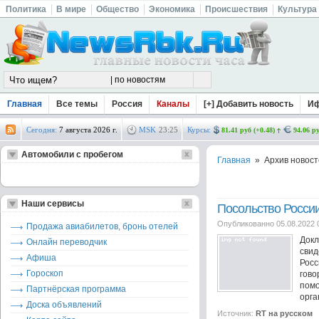
Политика
В мире
Общество
Экономика
Происшествия
Культура
Главная
Все темы
Россия
Каналы
[+] Добавить новость
И
Сегодня:
7 августа 2026 г.
MSK
23
:
25
Курсы:
81.41 руб (+0.48)
94.06 ру
Автомобили с пробегом
Главная
» Архив новост
Наши сервисы
Посольство Росси
Опубликованно 05.08.2022 
Продажа авиабилетов, бронь отелей
Докл
Онлайн переводчик
свид
Афиша
Росс
Гороскоп
гово
пом
Партнёрская программа
орга
Доска объявлений
Источник:
RT на русском