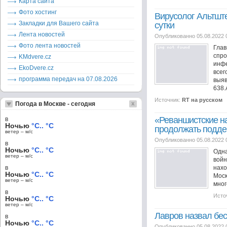
Карта сайта
Фото хостинг
Вирусолог Альтшт
Закладки для Вашего сайта
сутки
Лента новостей
Опубликованно 05.08.2022 
Фото лента новостей
Глав
спр
KMdvere.cz
инфе
EkoDvere.cz
всег
программа передач на 07.08.2026
выя
638.
Источник:
RT на русском
Погода в Москве - сегодня
«Реваншистские н
в
Ночью
°C.. °C
продолжать подде
ветер – м/c
Опубликованно 05.08.2022 
в
Ночью
°C.. °C
Одна
ветер – м/c
войн
в
нахо
Ночью
°C.. °C
Моск
ветер – м/c
мног
в
Исто
Ночью
°C.. °C
ветер – м/c
Лавров назвал бе
в
Ночью
°C.. °C
Опубликованно 05.08.2022 