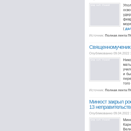
Упол
осво
удер
февр
моря
(
да
Источник:
Полная лента 
Священномученик 
Опубликованно 09.04.2022 
Нико
мать
учил
и бы
пере
того 
Источник:
Полная лента 
Минюст закрыл рос
13 неправительст
Опубликованно 09.04.2022 
Миню
Кар
Вели