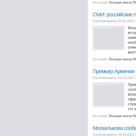
Источник:
Полная лента 
СМИ: российские 
Опубликованно 09.04.2022 
Фонд
кото
заме
необ
олим
выпл
Источник:
Полная лента 
Премьер Армении 
Опубликованно 09.04.2022 
Пре
сооб
вопр
офиц
служ
тот ж
Источник:
Полная лента 
Москалькова сооб
Опубликованно 09.04.2022 