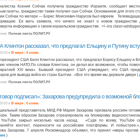
алистка Ксения Собчак получила гражданство Израиля, сообщает местн
ым газеты, гражданство также получил сын Собчак. Основанием для этого с
ии Собчак по матери — Борис Моисеевич Нарусов был евреем. Телеведущая
ормацию. Ее мать заявила, что ничего не знает о новом гражданств
вергла информацию о своем израильском гражданстве. <!--ins class=adsbygoo
чник:
Полная лента ПОЛИТ.РУ
 Клинтон рассказал, что предлагал Ельцину и Путину вст
20:03 в
В мире
|
0 комм.
 президент США Билл Клинтон рассказал, что предлагал Борису Ельцину и В
ию членом НАТО.По словам Клинтона, он делал все возможное, чтобы помоч
ократией XXI века». Бывший президент США утверждает, что США пред
аров для вывода войск из стран Балтии. «Все это время мы держали двери (
чник:
Полная лента ПОЛИТ.РУ
говор подписал»: Захарова предупредила о возможной бл
20:03 в
В мире
|
0 комм.
иальный представитель МИД РФ Мария Захарова призвала россиян готовит
ube. Таким образом Захарова отреагировала на блокировку видеохостинго
 YouTube закрыл несколько часов назад. «Судя по всему, YouTube се
раняйте контент, переносите на российские платформы. И побыстрее.»
ожа Захарова. 7 апреля Роскомнадзор объявил, что принял «меры против 
лее
)