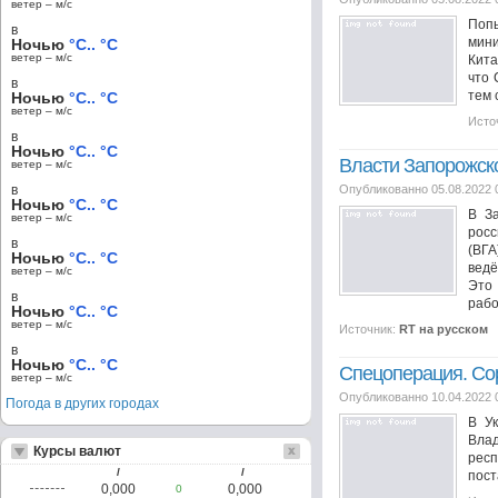
ветер – м/c
Поп
в
мини
Ночью
°C.. °C
ветер – м/c
Кита
что 
в
тем 
Ночью
°C.. °C
ветер – м/c
Исто
в
Ночью
°C.. °C
Власти Запорожско
ветер – м/c
в
Опубликованно 05.08.2022 
Ночью
°C.. °C
В З
ветер – м/c
росс
в
(ВГА
Ночью
°C.. °C
ведё
ветер – м/c
Это 
в
рабо
Ночью
°C.. °C
ветер – м/c
Источник:
RT на русском
в
Ночью
°C.. °C
Спецоперация. Сор
ветер – м/c
Опубликованно 10.04.2022 
Погода в других городах
В У
Вла
Курсы валют
респ
/
/
пост
0,000
0,000
0