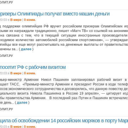
ПОЛИТ.РУ
призеры Олимпиады получат вместо машин деньги
20:03 в
В мире
|
0 комм.
 поддержки олимпийцев РФ вручит российским призерам Олимпийских иг
рыми их награждали традиционно, пишет «Матч ТВ» со ссылкой на анонимн
на связана с тем, что в текущей ситуации иностранные производители
ходимое количество автомобилей российским спортсменам», — утвержда
пийцы все еще могут рассчитывать на денежные выплаты от правительства
ачены за... (
далее
)
ПОЛИТ.РУ
посетит РФ с рабочим визитом
20:03 в
В мире
|
0 комм.
мьер-министр Армении Никол Пашинян запланировал рабочий визит в
щает ТАСС. «Премьер-министр Армении и президент России в ходе телеф
осов экономического сотрудничества и договорились, что данную повестку д
иального визита Никола Пашиняна в Россию 19 апреля», — цитирует из
бы правительства Армении. В последний раз Путин и Пашинян встречались
е день... (
далее
)
ПОЛИТ.РУ
щила об освобождении 14 российских моряков в порту Ма
20:03 в
В мире
|
0 комм.