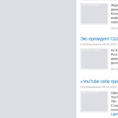
Журн
данн
Ксен
инф
опро
Исто
Экс-президент США
Опубликованно 09.04.2022 
42-й
Росс
дем
долл
Исто
«YouTube себе при
Опубликованно 09.04.2022 
Офиц
YouT
ТВ»
Сох
госп
(
да