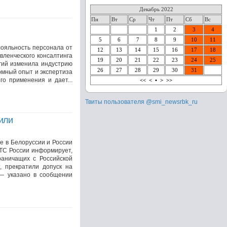
Декабрь 2022
Пн
Вт
Ср
Чт
Пт
Сб
Вс
1
2
3
4
5
6
7
8
9
10
11
лояльность персонала от
12
13
14
15
16
17
18
авленческого консалтинга
19
20
21
22
23
24
25
огий изменила индустрию
26
27
28
29
30
31
омный опыт и экспертиза
го применения и дает...
<<
<
•
>
>>
Твиты пользователя @smi_newsrbk_ru
били
е в Белоруссии и России
ТС России информирует,
раничащих с Российской
, прекратили допуск на
 — указано в сообщении