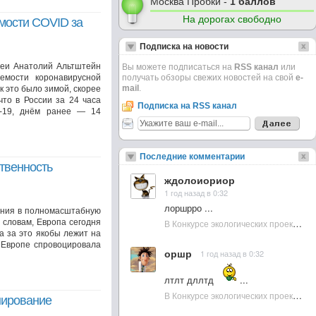
Москва Пробки -
1 баллов
На дорогах свободно
мости COVID за
Подписка на новости
леи Анатолий Альтштейн
Вы можете подписаться на
RSS канал
или
емости коронавирусной
получать обзоры свежих новостей на свой
e-
mail
.
к это было зимой, скорее
то в России за 24 часа
Подписка на RSS канал
D-19, днём ранее — 14
Последние комментарии
твенность
ждолоиориор
1 год назад в 0:32
лоршрро ...
тания в полномасштабную
В Конкурсе экологических проектов в Подмосковье активно участвовала молодежь :: NewsRbk.ru...
 словам, Европа сегодня
а за это якобы лежит на
в Европе спровоцировала
оршр
1 год назад в 0:32
лтлт дллтд
...
В Конкурсе экологических проектов в Подмосковье активно участвовала молодежь :: NewsRbk.ru...
нирование