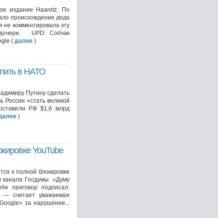
ое издание Haaretz. По
тало происхождение деда
 не комментировала эту
е дочери. UPD: Собчак
gle (
далее
)
упить в НАТО
ладимиру Путину сделать
ь России «стать великой
оставили РФ $1,6 млрд
далее
)
окировке YouTube
ся к полной блокировке
м канала Госдумы. «Думу
бе приговор подписал.
, — считает уважаемая
Google» за нарушение...