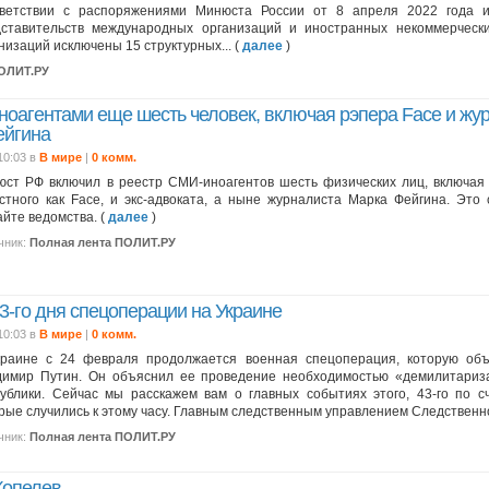
тветствии с распоряжениями Минюста России от 8 апреля 2022 года 
дставительств международных организаций и иностранных некоммерческ
низаций исключены 15 структурных... (
далее
)
ПОЛИТ.РУ
оагентами еще шесть человек, включая рэпера Face и жу
ейгина
10:03 в
В мире
|
0 комм.
ст РФ включил в реестр СМИ-иноагентов шесть физических лиц, включая
стного как Face, и экс-адвоката, а ныне журналиста Марка Фейгина. Это
айте ведомства. (
далее
)
чник:
Полная лента ПОЛИТ.РУ
43-го дня спецоперации на Украине
10:03 в
В мире
|
0 комм.
краине с 24 февраля продолжается военная спецоперация, которую объ
димир Путин. Он объяснил ее проведение необходимостью «демилитариз
ублики. Сейчас мы расскажем вам о главных событиях этого, 43-го по сч
рые случились к этому часу. Главным следственным управлением Следственног
чник:
Полная лента ПОЛИТ.РУ
Копелев