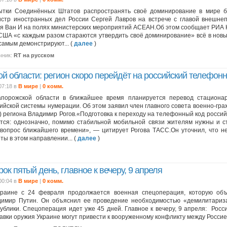
ытки Соединённых Штатов распространять своё доминирование в мире б
стр иностранных дел России Сергей Лавров на встрече с главой внешнеп
я Ван И на полях министерских мероприятий АСЕАН.Об этом сообщает РИА 
США «с каждым разом стараются утвердить своё доминирование» всё в новы
самым демонстрируют... (
далее
)
чник:
RT на русском
й области: регион скоро перейдёт на российский телефон
07:18 в
В мире
|
0 комм.
апорожской области в ближайшее время планируется перевод стациона
ийской системы нумерации. Об этом заявил член главного совета военно-гр
) региона Владимир Рогов.«Подготовка к переходу на телефонный код росси
тся: однозначно, помимо стабильной мобильной связи жителям нужны и 
вопрос ближайшего времени», — цитирует Рогова ТАСС.Он уточнил, что н
ты в этом направлении... (
далее
)
ок пятый день, главное к вечеру, 9 апреля
00:04 в
В мире
|
0 комм.
краине с 24 февраля продолжается военная спецоперация, которую объ
димир Путин. Он объяснил ее проведение необходимостью «демилитариз
ублики. Спецоперация идет уже 45 дней. Главное к вечеру, 9 апреля: Росси
авки оружия Украине могут привести к вооруженному конфликту между Россией