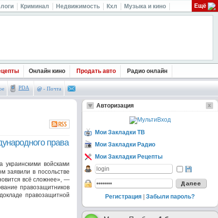
Ещё
логи
Криминал
Недвижимость
Кхл
Музыка и кино
ецепты
Онлайн кино
Продать авто
Радио онлайн
PDA
ое
@
- Почта
Авторизация
Мои Закладки ТВ
дународного права
Мои Закладки Радио
Мои Закладки Рецепты
а украинскими войсками
ом заявили в посольстве
новится всё сложнее», —
ование правозащитников
докладе правозащитной
Регистрация
|
Забыли пароль?