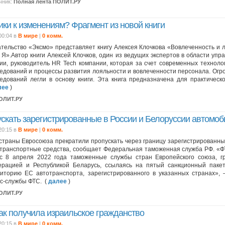
чник:
Полная лента ПОЛИТ.РУ
ики к изменениям? Фрагмент из новой книги
00:04 в
В мире
|
0 комм.
тельство «Эксмо» представляет книгу Алексея Клочкова «Вовлеченность и 
 Я».Автор книги Алексей Клочков, один из ведущих экспертов в области упр
ии, руководитель HR Tech компании, которая за счет современных технол
едований и процессы развития лояльности и вовлеченности персонала. Огр
едований легли в основу книги. Эта книга предназначена для практическо
лее
)
ПОЛИТ.РУ
скать зарегистрированные в России и Белоруссии автомо
20:15 в
В мире
|
0 комм.
страны Евросоюза прекратили пропускать через границу зарегистрированны
транспортные средства, сообщает Федеральная таможенная служба РФ. «Ф
с 8 апреля 2022 года таможенные службы стран Европейского союза, г
рацией и Республикой Беларусь, ссылаясь на пятый санкционный пакет
иторию ЕС автотранспорта, зарегистрированного в указанных странах»,
с-службы ФТС. (
далее
)
ПОЛИТ.РУ
ак получила израильское гражданство
20:15 в
В мире
|
0 комм.