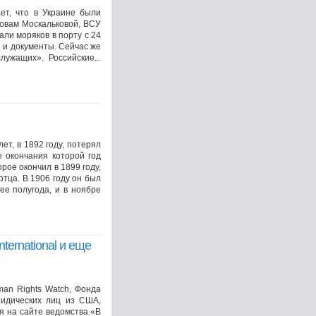
ет, что в Украине были
ловам Москальковой, ВСУ
ли моряков в порту с 24
и и документы. Сейчас же
лужащих». Российские...
т, в 1892 году, потерял
е окончания которой год
рое окончил в 1899 году,
тца. В 1906 году он был
ее полугода, и в ноябре
ternational и еще
man Rights Watch, Фонда
ридических лиц из США,
я на сайте ведомства.«В